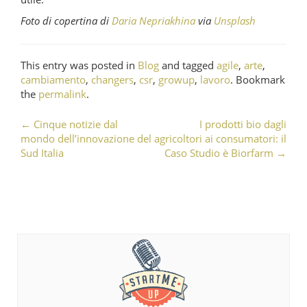
Foto di copertina di
Daria Nepriakhina
via
Unsplash
This entry was posted in
Blog
and tagged
agile
,
arte
,
cambiamento
,
changers
,
csr
,
growup
,
lavoro
. Bookmark
the
permalink
.
←
Cinque notizie dal
I prodotti bio dagli
Post navigation
mondo dell’innovazione del
agricoltori ai consumatori: il
Sud Italia
Caso Studio è Biorfarm
→