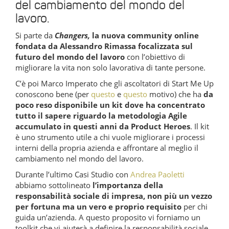
del cambiamento del mondo del
lavoro.
Si parte da
Changers,
la nuova community online
fondata da Alessandro Rimassa focalizzata sul
futuro del mondo del lavoro
con l’obiettivo di
migliorare la vita non solo lavorativa di tante persone.
C’è poi Marco Imperato che gli ascoltatori di Start Me Up
conoscono bene (per
questo
e
questo
motivo) che ha
da
poco reso disponibile un kit dove ha concentrato
tutto il sapere riguardo la metodologia Agile
accumulato in questi anni da Product Heroes
. Il kit
è uno strumento utile a chi vuole migliorare i processi
interni della propria azienda e affrontare al meglio il
cambiamento nel mondo del lavoro.
Durante l’ultimo Casi Studio con
Andrea Paoletti
abbiamo sottolineato
l’importanza della
responsabilità sociale di impresa, non più un vezzo
per fortuna ma un vero e proprio requisito
per chi
guida un’azienda. A questo proposito vi forniamo un
toolkit che vi aiuterà a definire la responsabilità sociale