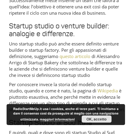
Successivamente mette insieme un team che lavora a
quell’idea: l’obiettivo è ottenere una exit così da poter
ripetere il ciclo con una nuova idea di business.
Startup studio o venture builder:
analogie e differenze.
Uno startup studio può anche essere definito venture
builder o startup factory. Per gli appassionati di
definizione, suggeriamo
questo articolo
di Alessandro
Arrigo di Startup Bakery che sottolinea le differenze tra
le aziende che si definiscono venture builder e quelle
che invece si definiscono startup studio
Per conoscere invece la storia del modello startup
studio, quando e come è nato, la pagina di
Wikipedia
è
piuttosto esaustiva, anche perché mette in evidenza le
differenze con un altro tipo di azienda a cui gli startup
RadioStartMeUp.it usa i cookies, anche di terze parti. Ti invitiamo a
studio vengono associati: gli incubatori e gli acceleratori.
dare il consenso così da proseguire al meglio con una navigazione
OK, accetto
ottimizzata.
maggiori informazioni
Startup Studio al Sud Italia
E quindi, quali e dove sono gli startup Studio al Sud