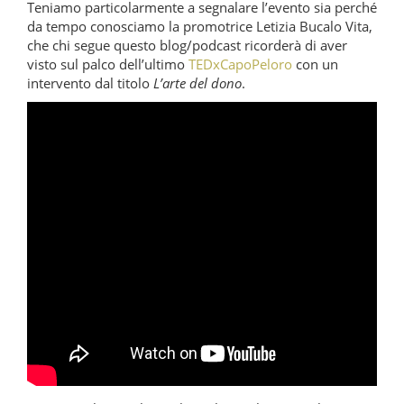
Teniamo particolarmente a segnalare l’evento sia perché
da tempo conosciamo la promotrice Letizia Bucalo Vita,
che chi segue questo blog/podcast ricorderà di aver
visto sul palco dell’ultimo
TEDxCapoPeloro
con un
intervento dal titolo
L’arte del dono
.