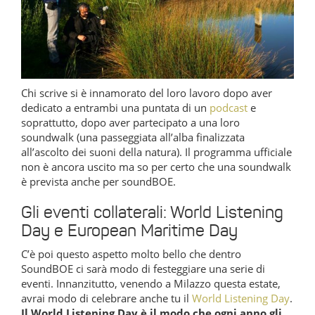
Chi scrive si è innamorato del loro lavoro dopo aver
dedicato a entrambi una puntata di un
podcast
e
soprattutto, dopo aver partecipato a una loro
soundwalk (una passeggiata all’alba finalizzata
all’ascolto dei suoni della natura). Il programma ufficiale
non è ancora uscito ma so per certo che una soundwalk
è prevista anche per soundBOE.
Gli eventi collaterali: World Listening
Day e European Maritime Day
C’è poi questo aspetto molto bello che dentro
SoundBOE ci sarà modo di festeggiare una serie di
eventi. Innanzitutto, venendo a Milazzo questa estate,
avrai modo di celebrare anche tu il
World Listening Day
.
Il World Listening Day è il modo che ogni anno gli