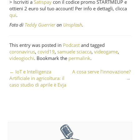
> Iscriviti a
Satispay
con il codice promo STARTMEUP e
ottieni 2 euro sul tuo account! Per info e dettagli, clicca
qui
.
Foto di
Teddy Guerrier
on
Unsplash
.
This entry was posted in
Podcast
and tagged
coronavirus
,
covid19
,
samuele sciacca
,
videogame
,
videogiochi
. Bookmark the
permalink
.
←
IoT e Intelligenza
A cosa serve l’innovazione?
Post navigation
Artificiale in agricoltura: il
→
caso studio di aprile è Evja