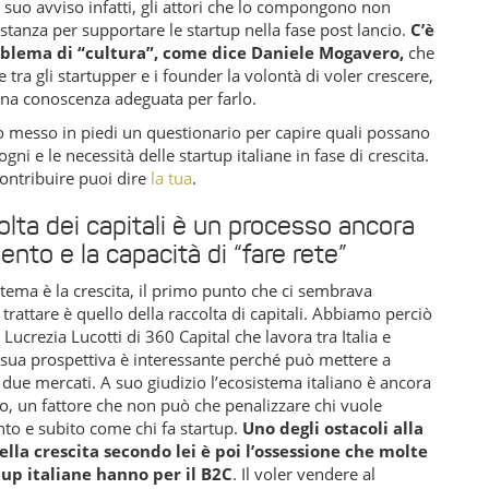
 suo avviso infatti, gli attori che lo compongono non
tanza per supportare le startup nella fase post lancio.
C’è
oblema di “cultura”, come dice Daniele Mogavero,
che
 tra gli startupper e i founder la volontà di voler crescere,
na conoscenza adeguata per farlo.
 messo in piedi un questionario per capire quali possano
ogni e le necessità delle startup italiane in fase di crescita.
 contribuire puoi dire
la tua
.
olta dei capitali è un processo ancora
ento e la capacità di “fare rete”
l tema è la crescita, il primo punto che ci sembrava
trattare è quello della raccolta di capitali. Abbiamo perciò
 Lucrezia Lucotti di 360 Capital che lavora tra Italia e
 sua prospettiva è interessante perché può mettere a
 due mercati. A suo giudizio l’ecosistema italiano è ancora
o, un fattore che non può che penalizzare chi vuole
nto e subito come chi fa startup.
Uno degli ostacoli alla
ella crescita secondo lei è poi l’ossessione che molte
tup italiane hanno per il B2C
. Il voler vendere al