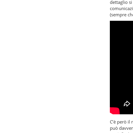
dettaglio s
comunicazio
(sempre che
C’è però il
può davvero