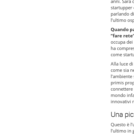
anni. Sarà d
startupper 
parlando di
l’ultimo os
Quando par
“fare ret
occupa dei 
ha compreso
come start
Alla luce d
come sia ne
l’ambiente 
primis prop
connettere 
mondo infat
innovativi 
Una pic
Questo è l’
l’ultimo in