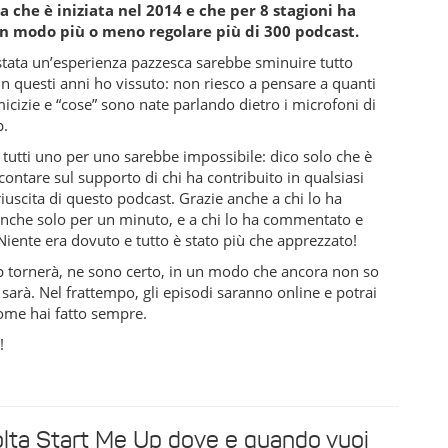
a che è iniziata nel 2014 e che per 8 stagioni ha
in modo più o meno regolare più di 300 podcast.
stata un’esperienza pazzesca sarebbe sminuire tutto
in questi anni ho vissuto: non riesco a pensare a quanti
micizie e “cose” sono nate parlando dietro i microfoni di
p.
 tutti uno per uno sarebbe impossibile: dico solo che è
 contare sul supporto di chi ha contribuito in qualsiasi
iuscita di questo podcast. Grazie anche a chi lo ha
anche solo per un minuto, e a chi lo ha commentato e
Niente era dovuto e tutto è stato più che apprezzato!
p tornerà, ne sono certo, in un modo che ancora non so
sarà. Nel frattempo, gli episodi saranno online e potrai
come hai fatto sempre.
!
lta Start Me Up dove e quando vuoi