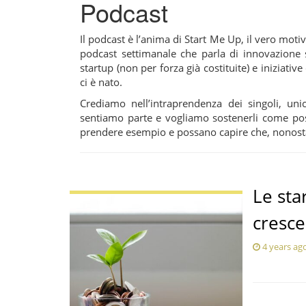
Podcast
Il podcast è l’anima di Start Me Up, il vero mot
podcast settimanale che parla di innovazione s
startup (non per forza già costituite) e iniziat
ci è nato.
Crediamo nell’intraprendenza dei singoli, uni
sentiamo parte e vogliamo sostenerli come poss
prendere esempio e possano capire che, nonostant
Le sta
cresce
4 years ag