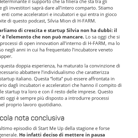
eterminante il supporto che la filiera che sta tra gli
e gli investitori saprà dare all’intero comparto. Stiamo
 enti come acceleratori e incubatori e qui entra in gioco
pite di questo podcast, Silvia Mion di H-FARM.
liamo di crescita e startup Silvia non ha dubbi: il
e” è l’elemento che non può mancare.
Lo sa oggi che si
processi di open innovation all’interno di H-FARM, ma lo
 negli anni in cui ha frequentato l’incubatore veneto
upper.
i questa doppia esperienza, ha maturato la convinzione di
cessario abbattere l’individualismo che caratterizza
startup italiano. Questa “lotta” può essere affrontata in
rio dagli incubatori e acceleratori che hanno il compito di
le startup tra loro e con il resto delle imprese. Questo
ti oggi è sempre più disposto a introdurre processi
nel proprio lavoro quotidiano.
cola nota conclusiva
ultimo episodio di Start Me Up della stagione e forse
 generale.
Ho infatti deciso di mettere in pausa