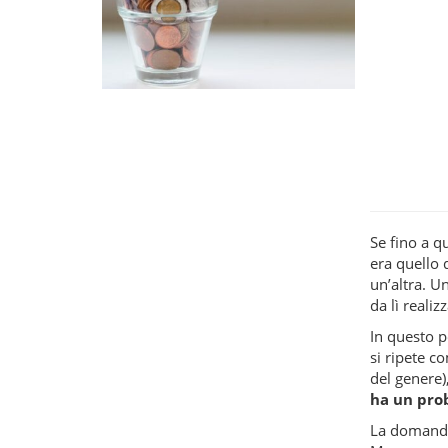
Se fino a q
era quello 
un’altra. Un
da lì reali
In questo p
si ripete c
del genere
ha un prob
La domanda