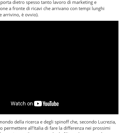
i porta dietro spesso tanto lavoro di marketing e
ne a fronte di ricavi che arrivano con tempi lunghi
 arrivino, è ovvio).
 mondo della ricerca e degli spinoff che, secondo Lucrezia,
 permettere all’Italia di fare la differenza nei prossimi