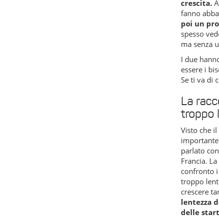
crescita.
A
fanno abbas
poi un pr
spesso vede
ma senza u
I due hanno
essere i bis
Se ti va di
La racc
troppo l
Visto che i
importante 
parlato con
Francia. La
confronto i
troppo lent
crescere ta
lentezza d
delle star