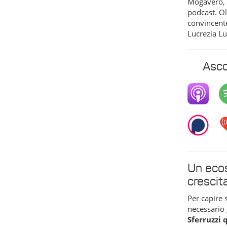
Mogavero, 
podcast. Ol
convincent
Lucrezia Lu
Asco
Un ecos
crescit
Per capire 
necessario 
Sferruzzi 