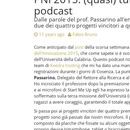
podcast
Dalle parole del prof. Passarino all'
due dei quattro progetti vincitori a 
11 years ago
Fabio Bruno
Come anticipato dal
post
della scorsa settimana
dell’Innovazione 2015
, che come sapete si è svol
dell’Università della Calabria. Questo podcast no
team di
Keedra hosting
che mi ha dato una mano so
registrazioni durante i giorni di Cosenza. La pun
Passarino
, Delegato del Rettore alla Ricerca e a
Ho incrociato il professore dopo la premiazione (
e ai microfoni di Start Me Up egli ha espresso la 
soffermato sulla terza missione dell’Università (
ragazzi a avere coraggio, garantendo il totale a
Si passa poi ai progetti vincitori dei quattro pr
progetti sono già passati dai nostri microfoni. I
composto da placche che fissate su alcuni oggett
proprio device (smartphone, tablet o braccialett