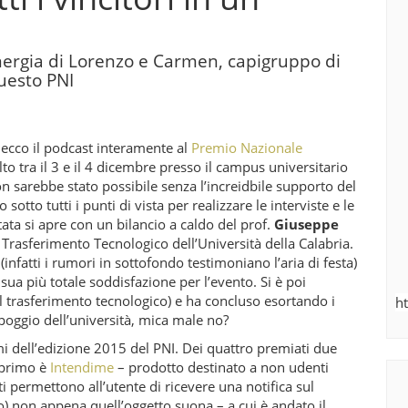
energia di Lorenzo e Carmen, capigruppo di
questo PNI
 ecco il podcast interamente al
Premio Nazionale
to tra il 3 e il 4 dicembre presso il campus universitario
n sarebbe stato possibile senza l’increidbile supporto del
tto tutti i punti di vista per realizzare le interviste e le
tata si apre con un bilancio a caldo del prof.
Giuseppe
l Trasferimento Tecnologico dell’Università della Calabria.
infatti i rumori in sottofondo testimoniano l’aria di festa)
sua più totale soddisfazione per l’evento. Si è poi
il trasferimento tecnologico) e ha concluso esortando i
h
ppoggio dell’università, mica male no?
emi dell’edizione 2015 del PNI. Dei quattro premiati due
l primo è
Intendime
– prodotto destinato a non udenti
i permettono all’utente di ricevere una notifica sul
o) non appena quell’oggetto suona – a cui è andato il