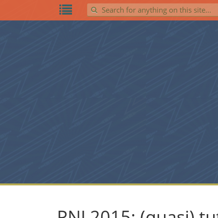
Search for:
PNI 2015: (quasi) tutt