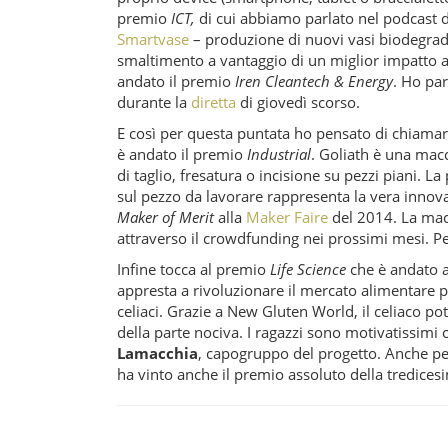
premio
ICT,
di cui abbiamo parlato nel podcast d
Smartvase
– produzione di nuovi vasi biodegrada
smaltimento a vantaggio di un miglior impatto a
andato il premio
Iren Cleantech & Energy
. Ho pa
durante la
diretta
di giovedì scorso.
E così per questa puntata ho pensato di chiama
è andato il premio
Industrial
. Goliath è una mac
di taglio, fresatura o incisione su pezzi piani. L
sul pezzo da lavorare rappresenta la vera innova
Maker of Merit
alla
Maker Faire
del 2014. La mac
attraverso il crowdfunding nei prossimi mesi. Per
Infine tocca al premio
Life Science
che è andato 
appresta a rivoluzionare il mercato alimentare p
celiaci. Grazie a New Gluten World, il celiaco po
della parte nociva. I ragazzi sono motivatissimi
Lamacchia
, capogruppo del progetto. Anche pe
ha vinto anche il premio assoluto della tredices