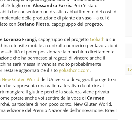
el 23 luglio con
Alessandra Farris
. Poi c’è stato
bili che consentono un drastico abbattimento dei costi di
mbientale della produzione di piante da vaso – a cui è
rlato con
Stefano Piotto
, capogruppo del progetto,
re
Lorenzo Frangi
, capogruppo del progetto
Goliath
a cui
china utensile mobile a controllo numerico per lavorazioni
a possibilità di poter posizionare la macchina direttamente
zione che ha permesso ai ragazzi di vincere anche il
china sarà messa in vendita molto probabilmente
Tw
 restare aggiornati c’è il sito
goliathcnc.com
.
a
New Gluten World
dell’Università di Foggia. Il progetto si
erché rappresenta una valida alterativa da offrire ai
trà mangiare il glutine perché la sostanza viene privata
 come potete anche voi sentire dalla voce di
Carmen
rché, particolare di non poco conto, New Gluten World,
ima edizione del Premio Nazionale dell’innovazione. Bravi!