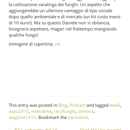
la coltivazione casalinga dei funghi. Un aspetto che
aggiungerebbe un ulteriore vantaggio di tipo sociale
dopo quello ambientale e di mercato (un kit costa meno
di 10 euro!). Ma su questo Daniele non si sbilancia,
bisognerà aspettare, magari nel frattempo mangiando
qualche fungo!
Immagine di copertina,
via
This entry was posted in
Blog
,
Podcast
and tagged
ewall
,
expo2015
,
intendime
,
recofunghi
,
sinnova
,
stagione1415
. Bookmark the
permalink
.
←
#32. radiosmu del 16
Start Me Up: assente