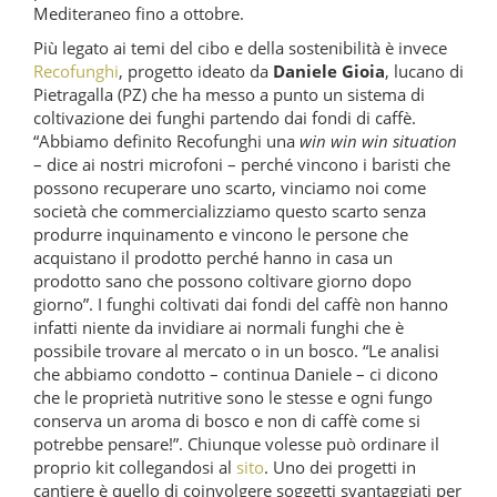
Mediteraneo fino a ottobre.
Più legato ai temi del cibo e della sostenibilità è invece
Recofunghi
, progetto ideato da
Daniele Gioia
, lucano di
Pietragalla (PZ) che ha messo a punto un sistema di
coltivazione dei funghi partendo dai fondi di caffè.
“Abbiamo definito Recofunghi una
win win win situation
– dice ai nostri microfoni – perché vincono i baristi che
possono recuperare uno scarto, vinciamo noi come
società che commercializziamo questo scarto senza
produrre inquinamento e vincono le persone che
acquistano il prodotto perché hanno in casa un
prodotto sano che possono coltivare giorno dopo
giorno”. I funghi coltivati dai fondi del caffè non hanno
infatti niente da invidiare ai normali funghi che è
possibile trovare al mercato o in un bosco. “Le analisi
che abbiamo condotto – continua Daniele – ci dicono
che le proprietà nutritive sono le stesse e ogni fungo
conserva un aroma di bosco e non di caffè come si
potrebbe pensare!”. Chiunque volesse può ordinare il
proprio kit collegandosi al
sito
. Uno dei progetti in
cantiere è quello di coinvolgere soggetti svantaggiati per