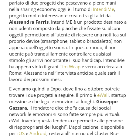
parlato di due progetti che pescavano a piene mani
nella sharing economy oggi è il turno di
IntendiMe
,
progetto molto interessante creato tra gli altri da
Alessandra Farris
. IntendiME è un prodotto destinato a
non udenti composto da placche che fissate su alcuni
oggetti permettono all’utente di ricevere una notifica sul
proprio device (smartphone, tablet o braccialetto) non
appena quell’oggetto suona. In questo modo, il non
udente può tranquillamente controllare qualsiasi
stimolo gli arrivi nonostante il suo handicap. IntendiMe
ha appena vinto il grant
Tim Wcap
e verrà accelerata a
Roma: Alessandra nell’intervista anticipa quale sarà il
lavoro dei prossimi mesi.
E veniamo quindi a Expo, dove fino a ottobre potrete
trovare i due progetti a seguire. Il primo è
eWall
, startup
messinese che lega le emozioni ai luoghi.
Giuseppe
Gazzara
, il fondatore dice che “a causa dei social
network le emozioni si sono fatte sempre più virtuali.
eWall inverte questa tendenza e permette alle persone
di riappropriarsi dei luoghi”. L’applicazione, disponibile
per
iOS
e
Android
, resterà all’interno del Cluster Bio-