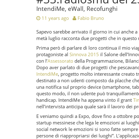
IntendiMe, eWall, Recofunghi
11 years ago
Fabio Bruno
Sapevo sarebbe arrivato il giorno in cui anche a
metà luglio racconta due progetti che in ques
Prima però di parlare di loro continua il mio via
protagoniste al
Sinnova 2015
il Salone dell’In
con l’
Assessorato
della Programmazione, Bilancio
Dopo aver parlato di due progetti che pescavano
IntendiMe
, progetto molto interessante creato tr
destinato a non udenti composto da placche che f
una notifica sul proprio device (smartphone, tab
questo modo, il non udente può tranquillamente c
handicap. IntendiMe ha appena vinto il grant
Ti
nell’intervista anticipa quale sarà il lavoro dei p
E veniamo quindi a Expo, dove fino a ottobre pot
startup messinese che lega le emozioni ai luogh
social network le emozioni si sono fatte sempre 
persone di riappropriarsi dei luoghi”. L’applicaz