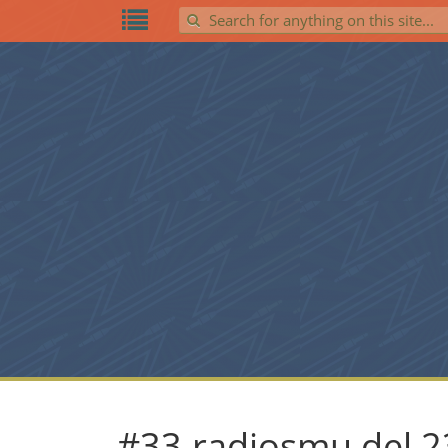
Search for:
#33.radiosmu del 23