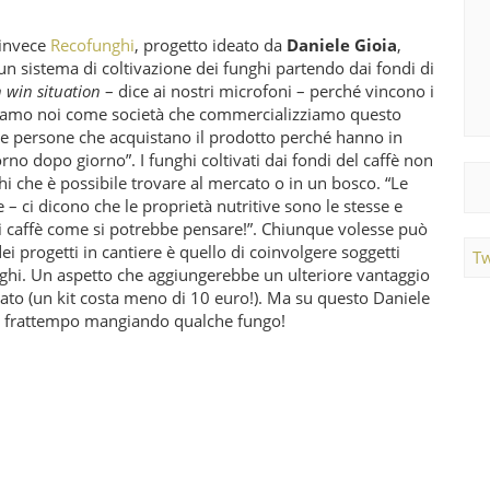
è invece
Recofunghi
, progetto ideato da
Daniele Gioia
,
un sistema di coltivazione dei funghi partendo dai fondi di
 win situation
– dice ai nostri microfoni – perché vincono i
nciamo noi come società che commercializziamo questo
e persone che acquistano il prodotto perché hanno in
no dopo giorno”. I funghi coltivati dai fondi del caffè non
hi che è possibile trovare al mercato o in un bosco. “Le
– ci dicono che le proprietà nutritive sono le stesse e
 caffè come si potrebbe pensare!”. Chiunque volesse può
ei progetti in cantiere è quello di coinvolgere soggetti
Tw
unghi. Un aspetto che aggiungerebbe un ulteriore vantaggio
ato (un kit costa meno di 10 euro!). Ma su questo Daniele
nel frattempo mangiando qualche fungo!