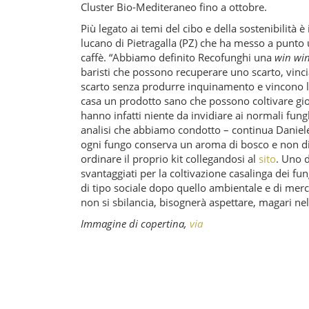
Cluster Bio-Mediteraneo fino a ottobre.
Più legato ai temi del cibo e della sostenibilità 
lucano di Pietragalla (PZ) che ha messo a punto 
caffè. “Abbiamo definito Recofunghi una
win win
baristi che possono recuperare uno scarto, vi
scarto senza produrre inquinamento e vincono l
casa un prodotto sano che possono coltivare gior
hanno infatti niente da invidiare ai normali fung
analisi che abbiamo condotto – continua Daniele 
ogni fungo conserva un aroma di bosco e non di
ordinare il proprio kit collegandosi al
sito
. Uno d
svantaggiati per la coltivazione casalinga dei f
di tipo sociale dopo quello ambientale e di merc
non si sbilancia, bisognerà aspettare, magari 
Immagine di copertina,
via