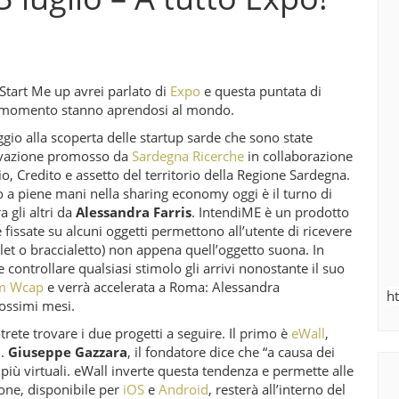
 Start Me up avrei parlato di
Expo
e questa puntata di
to momento stanno aprendosi al mondo.
ggio alla scoperta delle startup sarde che sono state
novazione promosso da
Sardegna Ricerche
in collaborazione
, Credito e assetto del territorio della Regione Sardegna.
 a piene mani nella sharing economy oggi è il turno di
a gli altri da
Alessandra Farris
. IntendiME è un prodotto
issate su alcuni oggetti permettono all’utente di ricevere
let o braccialetto) non appena quell’oggetto suona. In
ontrollare qualsiasi stimolo gli arrivi nonostante il suo
m Wcap
e verrà accelerata a Roma: Alessandra
h
rossimi mesi.
rete trovare i due progetti a seguire. Il primo è
eWall
,
i.
Giuseppe Gazzara
, il fondatore dice che “a causa dei
più virtuali. eWall inverte questa tendenza e permette alle
ione, disponibile per
iOS
e
Android
, resterà all’interno del