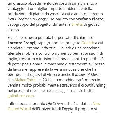
un drastico abbattimento dei costi di smaltimento a
vantaggio di un miglior impatto ambientale della
produzione di piante da vaso – a cui è andato il premio
Iren Cleantech & Energy
. Ho parlato con
Stefano Piotto
,
capogruppo del progetto, durante la
diretta
di giovedì
scorso.
E così per questa puntata ho pensato di chiamare
Lorenzo Frangi
, capogruppo del progetto
Goliath
a cui
è andato il premio
Industrial
. Goliath è una macchina
utensile mobile a controllo numerico per lavorazioni di
taglio, fresatura o incisione su pezzi piani. La possibilità
di poter posizionare la macchina direttamente sul pezzo
da lavorare rappresenta la vera innovazione che ha
permesso ai ragazzi di vincere anche il
Maker of Merit
alla
Maker Faire
del 2014. La macchina sarà messa in
vendita molto probabilmente attraverso il crowdfunding
nei prossimi mesi. Per restare aggiornati c’è il sito
goliathcnc.com
.
Infine tocca al premio
Life Science
che è andato a
New
Gluten World
dell’Università di Foggia. Il progetto si