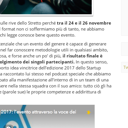
lle rive dello Stretto perché
tra il 24 e il 26 novembre
ul format non ci soffermiamo più di tanto, ne abbiamo
e chi legge conosce bene questo evento.
enziale che un evento del genere è capace di generare
el far conoscere metodologie utili in qualsiasi ambito,
sa, e forse anche un po’ di più,
il risultato finale è
lgimento dei singoli partecipanti.
In questo senso,
Tw
rto idea vincitrice dell’edizione 2017 dello Startup
a raccontato lui stesso nel podcast speciale che abbiamo
pato alla manifestazione all’interno di in un team di una
re nella stessa squadra con il suo amico: tutto ciò gli ha
(parole sue) le proprie competenze e addirittura di