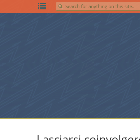
Search for:
Lasciarsi coinvolger