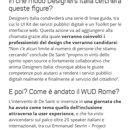
In che modo Designers Italia cercherà
queste figure?
Designers Italia condividerà una serie di linee guida, tra
cui lo UI Kit dei servizi pubblici digitali e un Toolkit per le
interfacce web. Questa azione va ad aggiungersi alla
chiamata grazie alla quale
verranno coinvolti i
professionisti del design che vorranno candidarsi
:
“Non c’è alcun limite al numero di persone che stiamo
cercando” conclude De Santi “proprio in virtù dello
spirito open source e fortemente collaborativo che
anima Designers Italia: chiunque abbia le giuste
competenze può aiutarci a rendere i servizi pubblici
digitali realmente e finalmente al servizio del cittadino”.
E poi? Come è andato il WUD Rome?
L’intervento di De Santi si inserisce in
una giornata che
ha avuto come tema quello dell’inclusione
attraverso la user experience
, e che ha visto
avvicendarsi sul palco oltre 20 speaker italiani e
internazionali, tra cui Emmanuel Sevrin – Project