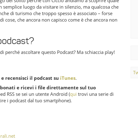
go del solito perché con Ciccio andiamo a scoprire quale
n semplice luogo da visitare in silenzio, ma qualcosa che
anche di turismo che troppo spesso è associato – forse
di cose, che ancora non capisco come è che ancora non
 podcast?
di perché ascoltare questo Podcast? Ma schiaccia play!
Tw
 e recensisci il podcast su
iTunes
.
bonati e ricevi i file direttamente sul tuo
feed RSS se sei un utente Android (
qui
trovi una serie di
ire i podcast dal tuo smartphone).
rali.net