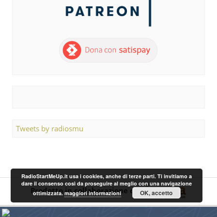
Tweets by radiosmu
RadioStartMeUp.it usa i cookies, anche di terze parti. Ti invitiamo a
dare il consenso così da proseguire al meglio con una navigazione
Prodotto in collaborazione con
OK, accetto
ottimizzata.
maggiori informazioni