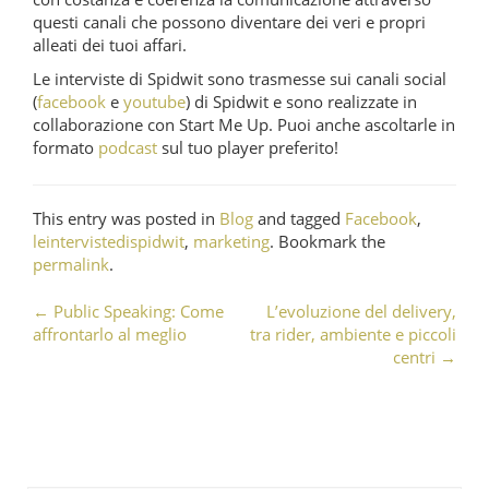
questi canali che possono diventare dei veri e propri
alleati dei tuoi affari.
Le interviste di Spidwit sono trasmesse sui canali social
(
facebook
e
youtube
) di Spidwit e sono realizzate in
collaborazione con Start Me Up. Puoi anche ascoltarle in
formato
podcast
sul tuo player preferito!
This entry was posted in
Blog
and tagged
Facebook
,
leintervistedispidwit
,
marketing
. Bookmark the
permalink
.
←
Public Speaking: Come
L’evoluzione del delivery,
Post navigation
affrontarlo al meglio
tra rider, ambiente e piccoli
centri
→