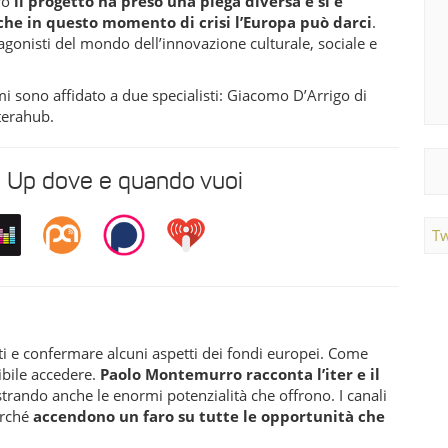
rò
il progetto ha preso una piega diversa e si è
 che in questo momento di crisi l’Europa può darci
.
agonisti del mondo dell’innovazione culturale, sociale e
 sono affidato a due specialisti: Giacomo D’Arrigo di
terahub.
e Up dove e quando vuoi
Tw
iti e confermare alcuni aspetti dei fondi europei. Come
ibile accedere.
Paolo Montemurro racconta l’iter e il
ustrando anche le enormi potenzialità che offrono. I canali
erché
accendono un faro su tutte le opportunità che