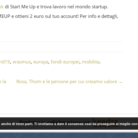
ok
di Start Me Up e trova lavoro nel mondo startup.
P e ottieni 2 euro sul tuo account! Per info e dettagli,
vid19
,
erasmus
,
europa
,
fondi europei
,
mobilita
.
 la
Rosa, Thom e le persone per cui creiamo valore
→
Prodotto in collaborazione con
 anche di terze parti. Ti invitiamo a dare il consenso così da proseguire al meglio co