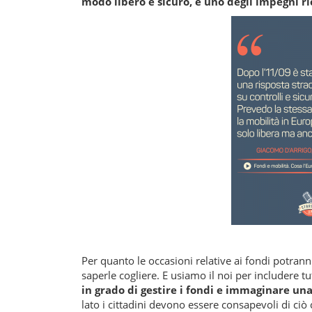
modo libero e sicuro, è uno degli impegni ric
Per quanto le occasioni relative ai fondi potran
saperle cogliere. E usiamo il noi per includere tutt
in grado di gestire i fondi e immaginare un
lato i cittadini devono essere consapevoli di ciò