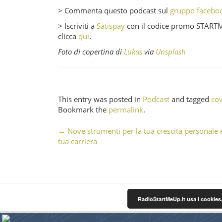
> Commenta questo podcast sul
gruppo facebo
> Iscriviti a
Satispay
con il codice promo STARTMEU
clicca
qui
.
Foto di copertina di
Lukas
via
Unsplash
This entry was posted in
Podcast
and tagged
co
Bookmark the
permalink
.
←
Nove strumenti per la tua crescita personale e
Post navigation
tua carriera
RadioStartMeUp.it usa i cookies,