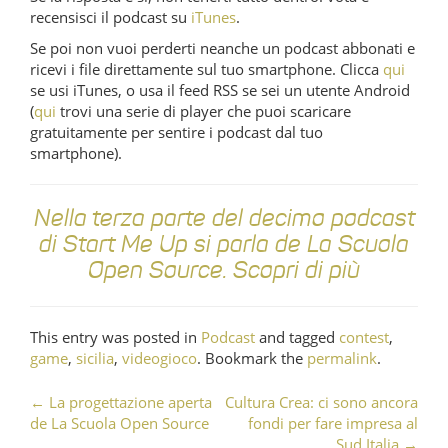
recensisci il podcast su
iTunes
.
Se poi non vuoi perderti neanche un podcast abbonati e
ricevi i file direttamente sul tuo smartphone. Clicca
qui
se usi iTunes, o usa il feed RSS se sei un utente Android
(
qui
trovi una serie di player che puoi scaricare
gratuitamente per sentire i podcast dal tuo
smartphone).
Nella terza parte del decimo podcast
di Start Me Up si parla de La Scuola
Open Source. Scopri di più
This entry was posted in
Podcast
and tagged
contest
,
game
,
sicilia
,
videogioco
. Bookmark the
permalink
.
←
La progettazione aperta
Cultura Crea: ci sono ancora
Post navigation
de La Scuola Open Source
fondi per fare impresa al
Sud Italia
→