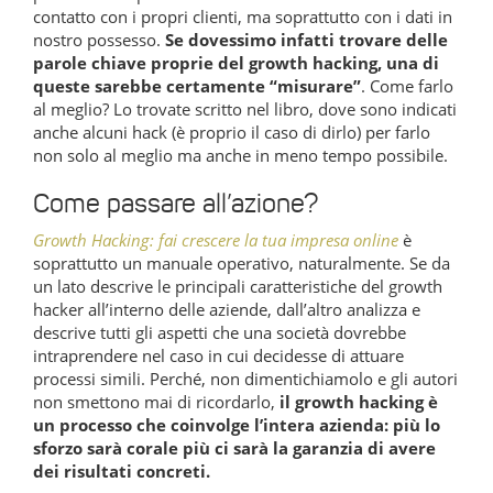
contatto con i propri clienti, ma soprattutto con i dati in
nostro possesso.
Se dovessimo infatti trovare delle
parole chiave proprie del growth hacking, una di
queste sarebbe certamente “misurare”
. Come farlo
al meglio? Lo trovate scritto nel libro, dove sono indicati
anche alcuni hack (è proprio il caso di dirlo) per farlo
non solo al meglio ma anche in meno tempo possibile.
Come passare all’azione?
Growth Hacking: fai crescere la tua impresa online
è
soprattutto un manuale operativo, naturalmente. Se da
un lato descrive le principali caratteristiche del growth
hacker all’interno delle aziende, dall’altro analizza e
descrive tutti gli aspetti che una società dovrebbe
intraprendere nel caso in cui decidesse di attuare
processi simili. Perché, non dimentichiamolo e gli autori
non smettono mai di ricordarlo,
il growth hacking è
un processo che coinvolge l’intera azienda: più lo
sforzo sarà corale più ci sarà la garanzia di avere
dei risultati concreti.