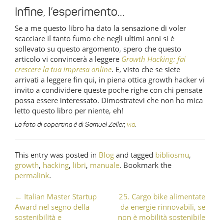
Infine, l’esperimento…
Se a me questo libro ha dato la sensazione di voler
scacciare il tanto fumo che negli ultimi anni si è
sollevato su questo argomento, spero che questo
articolo vi convincerà a leggere
Growth Hacking: fai
crescere la tua impresa online
. E, visto che se siete
arrivati a leggere fin qui, in piena ottica growth hacker vi
invito a condividere queste poche righe con chi pensate
possa essere interessato. Dimostratevi che non ho mica
letto questo libro per niente, eh!
La foto di copertina è di Samuel Zeller,
via
.
This entry was posted in
Blog
and tagged
bibliosmu
,
growth
,
hacking
,
libri
,
manuale
. Bookmark the
permalink
.
←
Italian Master Startup
25. Cargo bike alimentate
Post navigation
Award nel segno della
da energie rinnovabili, se
sostenibilità e
non è mobilità sostenibile