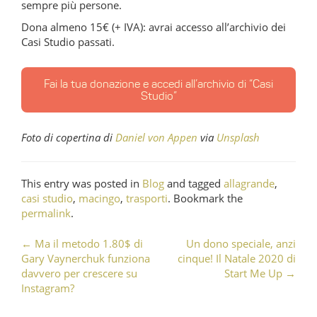
sempre più persone.
Dona almeno 15€ (+ IVA): avrai accesso all’archivio dei
Casi Studio passati.
Fai la tua donazione e accedi all’archivio di “Casi
Studio”
Foto di copertina di
Daniel von Appen
via
Unsplash
This entry was posted in
Blog
and tagged
allagrande
,
casi studio
,
macingo
,
trasporti
. Bookmark the
permalink
.
←
Ma il metodo 1.80$ di
Un dono speciale, anzi
Post navigation
Gary Vaynerchuk funziona
cinque! Il Natale 2020 di
davvero per crescere su
Start Me Up
→
Instagram?