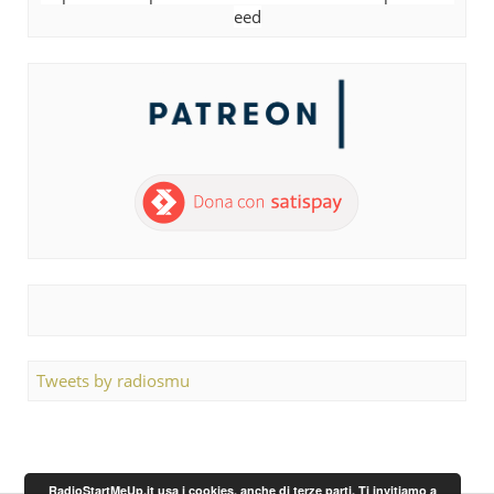
eed
Tweets by radiosmu
RadioStartMeUp.it usa i cookies, anche di terze parti. Ti invitiamo a