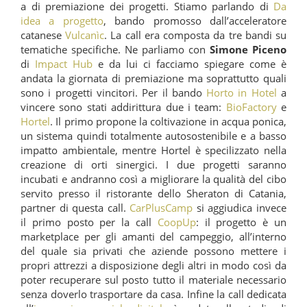
a di premiazione dei progetti. Stiamo parlando di
Da
idea a progetto
, bando promosso dall’acceleratore
catanese
Vulcanìc
. La call era composta da tre bandi su
tematiche specifiche. Ne parliamo con
Simone Piceno
di
Impact Hub
e da lui ci facciamo spiegare come è
andata la giornata di premiazione ma soprattutto quali
sono i progetti vincitori. Per il bando
Horto in Hotel
a
vincere sono stati addirittura due i team:
BioFactory
e
Hortel
. Il primo propone la coltivazione in acqua ponica,
un sistema quindi totalmente autosostenibile e a basso
impatto ambientale, mentre Hortel è specilizzato nella
creazione di orti sinergici. I due progetti saranno
incubati e andranno così a migliorare la qualità del cibo
servito presso il ristorante dello Sheraton di Catania,
partner di questa call.
CarPlusCamp
si aggiudica invece
il primo posto per la call
CoopUp
: il progetto è un
marketplace per gli amanti del campeggio, all’interno
del quale sia privati che aziende possono mettere i
propri attrezzi a disposizione degli altri in modo così da
poter recuperare sul posto tutto il materiale necessario
senza doverlo trasportare da casa. Infine la call dedicata