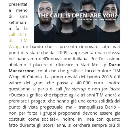
presentat
a meno
di una
settiman
a fa la
call 2016
di TIM
Wcap
, un bando che si presenta rinnovato sotto vari
punti di vista e che dal 2009 rappresenta una certezza
nel panorama dell’innovazione italiana. Per l’occasione
abbiamo il piacere di ritrovare a Start Me Up
Dario
Maccarrone
, colui che che gestisce l’acceleratore TIM
Wcap di Catania. La prima novità del bando 2016 è il
valore dei grant che passa a 40.000 euro. Inoltre
quest’anno si parla di call
for startup
e non
for ideas
:
«Questo significa che rispetto agli altri anni TIM andrà a
premiare i progetti che hanno già una certa solidità dal
punto di vista progettuale, ma – tranquillizza Dario –
non per forza i gruppi proponenti devono essere già
costituiti come società». Inoltre, in linea con quanto
fatto durante gli scorsi anni, si cercherà sempre più di