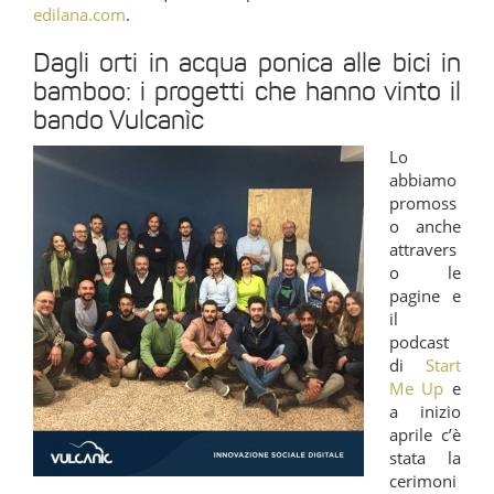
edilana.com
.
Dagli orti in acqua ponica alle bici in
bamboo: i progetti che hanno vinto il
bando Vulcanìc
Lo
abbiamo
promoss
o anche
attravers
o le
pagine e
il
podcast
di
Start
Me Up
e
a inizio
aprile c’è
stata la
cerimoni