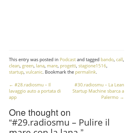
This entry was posted in
Podcast
and tagged
bando
,
call
,
clean
,
green
,
lana
,
mare
,
progetti
,
stagione1516
,
startup
,
vulcanic
. Bookmark the
permalink
.
←
#28.radiosmu – Il
#30.radiosmu – La Lean
Post navigation
lavaggio auto a portata di
Startup Machine sbarca a
app
Palermo
→
One thought on
“
#29.radiosmu – Pulire il
”
mare con la lana