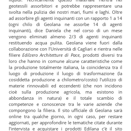
geotessili assorbitori e potrebbe rappresentare una
svolta nella pulizia dei nostri mari, fiumi e laghi. Oltre
ad assorbire gli agenti inquinanti con un rapporto 1 a 14
(ogni chilo di Geolana ne assorbe 14 di agenti
inquinanti), dice Daniela che nel corso di un mese
vengono eliminati almeno 2/3 di agenti inquinanti
restituendo acqua pulita. Geolana viene fuori dalla
collaborazione con l’Università di Cagliari e rientra nelle
filiere
Edilzero Architetture di Pace
, prodotti diversi tra
loro che hanno in comune alcune caratteristiche come
la produzione totalmente italiana, la coincidenza tra il
luogo di produzione il luogo di trasformazione (la
cosiddetta produzione a chilometro/costo) l’utilizzo di
materie rinnovabili ed eccendenti (che non incidono
cioè sulla produzione agricola, ma esistono in
abbondanza in natura) e il totale scambio di
competenze e conoscenze tra le varie aziende che
compongono la filiera. Il sito ufficiale di Geolana sarà
online tra qualche giorno, in ogni caso, per restare
aggiornati, per approfondire le tematiche citate durante
l’intervista e acquistare i prodotti Edilana c’è il sito