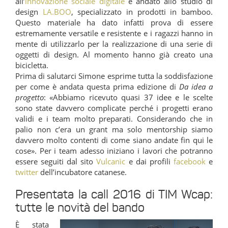
all’
innovazione sociale digitale
è andato allo studio di
design
LA.BOO
, specializzato in prodotti in bamboo.
Questo materiale ha dato infatti prova di essere
estremamente versatile e resistente e i ragazzi hanno in
mente di utilizzarlo per la realizzazione di una serie di
oggetti di design. Al momento hanno già creato una
bicicletta.
Prima di salutarci Simone esprime tutta la soddisfazione
per come è andata questa prima edizione di
Da idea a
progetto
: «Abbiamo ricevuto quasi 37 idee e le scelte
sono state davvero complicate perché i progetti erano
validi e i team molto preparati. Considerando che in
palio non c’era un grant ma solo mentorship siamo
davvero molto contenti di come siano andate fin qui le
cose». Per i team adesso iniziano i lavori che potranno
essere seguiti dal sito
Vulcanìc
e dai profili
facebook
e
twitter
dell’incubatore catanese.
Presentata la call 2016 di TIM Wcap:
tutte le novità del bando
È stata