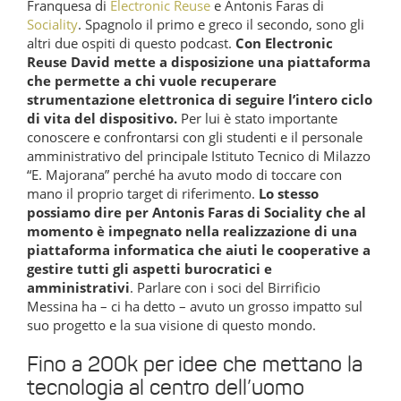
Franquesa di
Electronic Reuse
e Antonis Faras di
Sociality
. Spagnolo il primo e greco il secondo, sono gli
altri due ospiti di questo podcast.
Con Electronic
Reuse David mette a disposizione una piattaforma
che permette a chi vuole recuperare
strumentazione elettronica di seguire l’intero ciclo
di vita del dispositivo.
Per lui è stato importante
conoscere e confrontarsi con gli studenti e il personale
amministrativo del principale Istituto Tecnico di Milazzo
“E. Majorana” perché ha avuto modo di toccare con
mano il proprio target di riferimento.
Lo stesso
possiamo dire per Antonis Faras di Sociality che al
momento è impegnato nella realizzazione di una
piattaforma informatica che aiuti le cooperative a
gestire tutti gli aspetti burocratici e
amministrativi
. Parlare con i soci del Birrificio
Messina ha – ci ha detto – avuto un grosso impatto sul
suo progetto e la sua visione di questo mondo.
Fino a 200k per idee che mettano la
tecnologia al centro dell’uomo