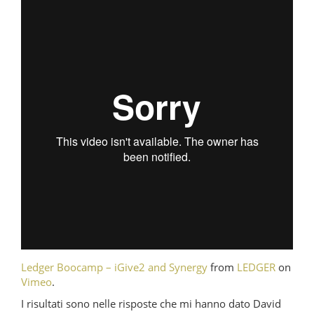
Ledger Boocamp – iGive2 and Synergy
from
LEDGER
on
Vimeo
.
I risultati sono nelle risposte che mi hanno dato David