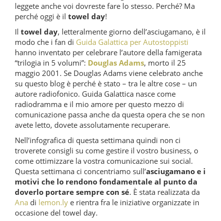
leggete anche voi dovreste fare lo stesso. Perché? Ma
perché oggi è il
towel day
!
Il
towel day
, letteralmente giorno dell’asciugamano, è il
modo che i fan di
Guida Galattica per Autostoppisti
hanno inventato per celebrare l’autore della famigerata
“trilogia in 5 volumi”:
Douglas Adams
, morto il 25
maggio 2001. Se Douglas Adams viene celebrato anche
su questo blog è perché è stato – tra le altre cose – un
autore radiofonico. Guida Galattica nasce come
radiodramma e il mio amore per questo mezzo di
comunicazione passa anche da questa opera che se non
avete letto, dovete assolutamente recuperare.
Nell’infografica di questa settimana quindi non ci
troverete consigli su come gestire il vostro business, o
come ottimizzare la vostra comunicazione sui social.
Questa settimana ci concentriamo sull’
asciugamano e i
motivi che lo rendono fondamentale al punto da
doverlo portare sempre con sé
. È stata realizzata da
Ana
di
lemon.ly
e rientra fra le iniziative organizzate in
occasione del towel day.