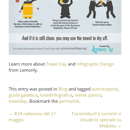
Learn more about
Towel Day
and
Infographic Design
from Lemonly.
This entry was posted in
Blog
and tagged
autostoppisti
,
guida galattica
,
lunedinfografica
,
niente panico
,
towelday
. Bookmark the
permalink
.
←
#24.radiosmu del 21
Tra windsurf e correnti si
Post navigation
maggio
chiude lo speciale su
Me&Sea
→