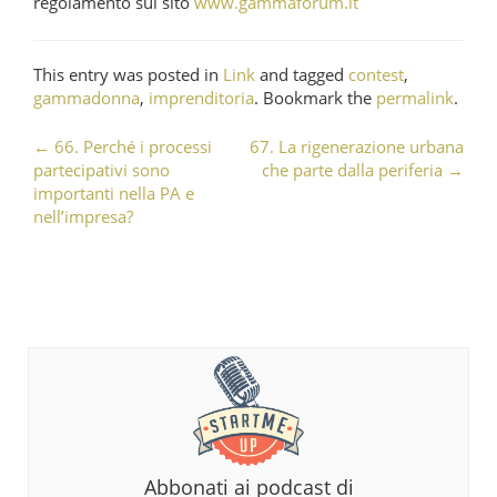
regolamento sul sito
www.gammaforum.it
This entry was posted in
Link
and tagged
contest
,
gammadonna
,
imprenditoria
. Bookmark the
permalink
.
←
66. Perché i processi
67. La rigenerazione urbana
Post navigation
partecipativi sono
che parte dalla periferia
→
importanti nella PA e
nell’impresa?
Abbonati ai podcast di