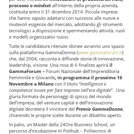
processo o
mindset
all’interno della propria azienda,
costituita entro il 31 dicembre 2014. Piccole imprese
che hanno saputo adattarsi con successo alle nuove e
mutevoli esigenze del mercato, adottando gli strumenti
tecnologici a disposizione e sperimentando attività, ruoli
e modelli organizzativi nuovi.
Tutte le candidature ritenute idonee avranno uno spazio
sulla piattaforma GammaDonna (
www.gammaforum.it
)
che, dal 2004, racconta e diffonde storie di innovazione,
leadership, visione. Una rosa di 6 finaliste aprirà
il
GammaForum –
Forum Nazionale dell’Imprenditoria
Femminile e Giovanile
,
in programma il prossimo 16
Novembre a Milano
con il titolo “
Intelligenze e
competenze nuove per fare impresa nell’era digitale
”. Una
giuria formata da personaggi di spicco del mondo
dell’impresa, del venture capital e dell’innovazione
digitale
decreterà il vincitore del
Premio GammaDonna
,
chiarendo le proprie scelte durante un dibattito aperto.
In palio, un Master della 24Ore Business School, un
percorso d’incubazione in Polihub – Politecnico di