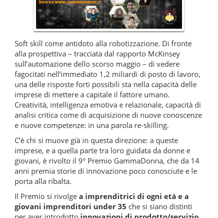
Soft skill come antidoto alla robotizzazione. Di fronte
alla prospettiva – tracciata dal rapporto McKinsey
sull’automazione dello scorso maggio – di vedere
fagocitati nell’immediato 1,2 miliardi di posto di lavoro,
una delle risposte forti possibili sta nella capacità delle
imprese di mettere a capitale il fattore umano.
Creatività, intelligenza emotiva e relazionale, capacità di
analisi critica come di acquisizione di nuove conoscenze
e nuove competenze: in una parola re-skilling.
C’è chi si muove già in questa direzione: a queste
imprese, e a quella parte tra loro guidata da donne e
giovani, è rivolto il 9° Premio GammaDonna, che da 14
anni premia storie di innovazione poco conosciute e le
porta alla ribalta.
Il Premio si rivolge
a imprenditrici di ogni età e a
giovani imprenditori under 35
che si siano distinti
per aver introdotto
innovazioni di prodotto/servizio,