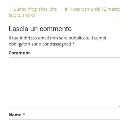
←
Lunedinfografica: che
#14.radiosmu del 12 marzo
Post navigation
faccio, sharo?
→
Lascia un commento
Il tuo indirizzo email non sarà pubblicato.
I campi
obbligatori sono contrassegnati
*
Comment
Name
*