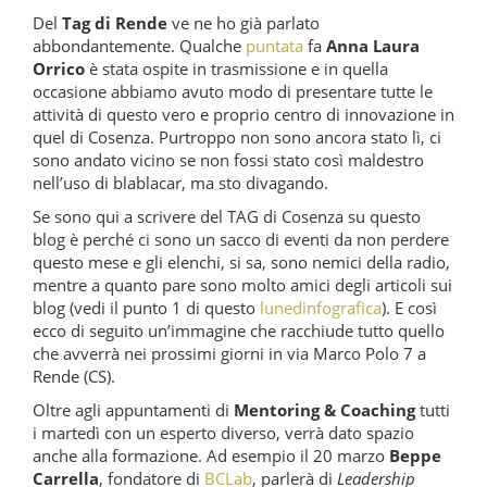
Del
Tag di Rende
ve ne ho già parlato
abbondantemente. Qualche
puntata
fa
Anna Laura
Orrico
è stata ospite in trasmissione e in quella
occasione abbiamo avuto modo di presentare tutte le
attività di questo vero e proprio centro di innovazione in
quel di Cosenza. Purtroppo non sono ancora stato lì, ci
sono andato vicino se non fossi stato così maldestro
nell’uso di blablacar, ma sto divagando.
Se sono qui a scrivere del TAG di Cosenza su questo
blog è perché ci sono un sacco di eventi da non perdere
questo mese e gli elenchi, si sa, sono nemici della radio,
mentre a quanto pare sono molto amici degli articoli sui
blog (vedi il punto 1 di questo
lunedinfografica
). E così
ecco di seguito un’immagine che racchiude tutto quello
che avverrà nei prossimi giorni in via Marco Polo 7 a
Rende (CS).
Oltre agli appuntamenti di
Mentoring & Coaching
tutti
i martedì con un esperto diverso, verrà dato spazio
anche alla formazione. Ad esempio il 20 marzo
Beppe
Carrella
, fondatore di
BCLab
, parlerà di
Leadership