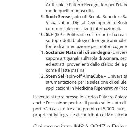
Artificiale e Pattern Recognition per l’ela
modo quelli manoscritti.
Sixth Sense
(spin-off Scuola Superiore Sa
Visualization, Digital Development e Busin
commerciale con clienti internazionali.
SLH
(I3P – Politecnico di Torino) – ha rea
sottoprodotti biologici di origine animale
fonte di alimentazione per motori cogener
Sostanze Naturali di Sardegna
(Univers
saponi artigianali sull’Isola di Asinara, s
ed estratti provenienti dallo sfalcio della 
come il latte d’asina.
Stem Sel
(spin-off AlmaCube – Università
strumentazione per la selezione di cellule
applicazioni in Medicina Rigenerativa (rico
L’evento si terrà presso lo storico Palazzo Chia
anche l’occasione per fare il punto sullo stato di 
porterà a casa, oltre a un premio di 5.000 euro, 
proprie attività grazie al contributo di Mosaicoo
Chi organizza IMSA 2017 a Pale