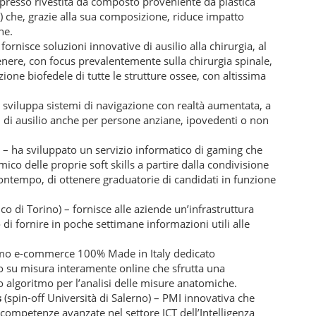
resso rivestita da composto proveniente da plastica
) che, grazie alla sua composizione, riduce impatto
ne.
fornisce soluzioni innovative di ausilio alla chirurgia, al
enere, con focus prevalentemente sulla chirurgia spinale,
zione biofedele di tutte le strutture ossee, con altissima
– sviluppa sistemi di navigazione con realtà aumentata, a
, di ausilio anche per persone anziane, ipovedenti o non
) – ha sviluppato un servizio informatico di gaming che
ico delle proprie soft skills a partire dalla condivisione
contempo, di ottenere graduatorie di candidati in funzione
ico di Torino) – fornisce alle aziende un’infrastruttura
 di fornire in poche settimane informazioni utili alle
primo e-commerce 100% Made in Italy dedicato
o su misura interamente online che sfrutta una
 algoritmo per l’analisi delle misure anatomiche.
s
(spin-off Università di Salerno) – PMI innovativa che
 competenze avanzate nel settore ICT dell’Intelligenza