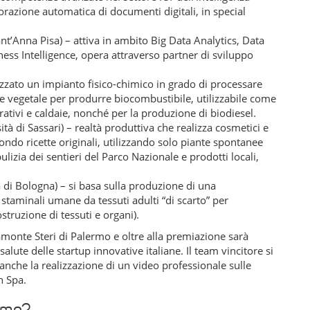
borazione automatica di documenti digitali, in special
nt’Anna Pisa) – attiva in ambito Big Data Analytics, Data
ess Intelligence, opera attraverso partner di sviluppo
lizzato un impianto fisico-chimico in grado di processare
 e vegetale per produrre biocombustibile, utilizzabile come
ativi e caldaie, nonché per la produzione di biodiesel.
ità di Sassari) – realtà produttiva che realizza cosmetici e
econdo ricette originali, utilizzando solo piante spontanee
pulizia dei sentieri del Parco Nazionale e prodotti locali,
 di Bologna) – si basa sulla produzione di una
 staminali umane da tessuti adulti “di scarto” per
struzione di tessuti e organi).
ramonte Steri di Palermo e oltre alla premiazione sarà
salute delle startup innovative italiane. Il team vincitore si
anche la realizzazione di un video professionale sulle
n Spa.
rmo?