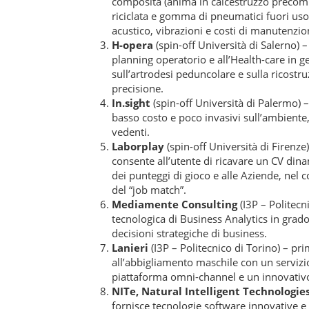
composita (anima in calcestruzzo precomp
riciclata e gomma di pneumatici fuori uso
acustico, vibrazioni e costi di manutenzio
H-opera
(spin-off Università di Salerno) – 
planning operatorio e all’Health-care in g
sull’artrodesi peduncolare e sulla ricostru
precisione.
In.sight
(spin-off Università di Palermo) 
basso costo e poco invasivi sull’ambiente
vedenti.
Laborplay
(spin-off Università di Firenze
consente all’utente di ricavare un CV dinam
dei punteggi di gioco e alle Aziende, nel 
del “job match”.
Mediamente Consulting
(I3P – Politecn
tecnologica di Business Analytics in grado
decisioni strategiche di business.
Lanieri
(I3P – Politecnico di Torino) – 
all’abbigliamento maschile con un servizi
piattaforma omni-channel e un innovativo
NITe, Natural Intelligent Technologie
fornisce tecnologie software innovative e