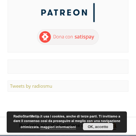
Tweets by radiosmu
RadioStartMeUp.it usa i cookies, anche di terze parti. Ti invitiamo a
dare il consenso così da proseguire al meglio con una navigazione
Prodotto in collaborazione con
OK, accetto
ottimizzata.
maggiori informazioni