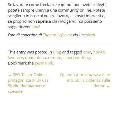
Se lavorate come freelance e quindi non avete colleghi,
potete sempre unirvi a una community online. Potete
sceglierla in base al vostro lavoro, ai vostri interessi e,
se proprio non sapete a chi rivolgervi, noi possiamo
suggerirvene
una
!
Foto di copertina di
Thomas Lefebvre
via
Unsplash
This entry was posted in
Blog
and tagged
casa
,
howto
,
lavorare
,
quarantena
,
remoto
,
smart working
.
Bookmark the
permalink
.
←
SEO Tester Online
Quando #iorestoacasa è un
Post navigation
protagonista di un Casi
incubo: la violenza sulle
Studio doppiamente
donne
→
speciale