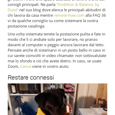
consigli principali. Ne parla
“Ambition & Balance, by
Doist”
nel suo blog dove elenca le principali abitudini di
chi lavora da casa mentre
remote-how.com
alla FAQ 36
vi da qualche consiglio su come sistemare la vostra
postazione casalinga.
Una volta sistemata tenete la postazione pulita e fate in
modo che lì ci andiate solo per lavorare, no pranzo
davanti al computer o peggio ancora lavorare dal letto.
Pensate anche di sistemarvi in un posto bello in caso in
cui sarete coinvolti in video chiamate: non sottovalutate
mai lo sfondo e ciò che avete dietro. In caso, se usate
Zoom,
Canva
viene in vostro aiuto.
Restare connessi