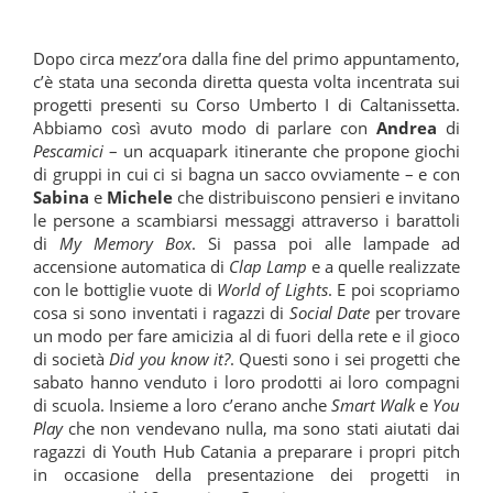
Dopo circa mezz’ora dalla fine del primo appuntamento,
c’è stata una seconda diretta questa volta incentrata sui
progetti presenti su Corso Umberto I di Caltanissetta.
Abbiamo così avuto modo di parlare con
Andrea
di
Pescamici
– un acquapark itinerante che propone giochi
di gruppi in cui ci si bagna un sacco ovviamente – e con
Sabina
e
Michele
che distribuiscono pensieri e invitano
le persone a scambiarsi messaggi attraverso i barattoli
di
My Memory Box
. Si passa poi alle lampade ad
accensione automatica di
Clap Lamp
e a quelle realizzate
con le bottiglie vuote di
World of Lights
. E poi scopriamo
cosa si sono inventati i ragazzi di
Social Date
per trovare
un modo per fare amicizia al di fuori della rete e il gioco
di società
Did you know it?
. Questi sono i sei progetti che
sabato hanno venduto i loro prodotti ai loro compagni
di scuola. Insieme a loro c’erano anche
Smart Walk
e
You
Play
che non vendevano nulla, ma sono stati aiutati dai
ragazzi di Youth Hub Catania a preparare i propri pitch
in occasione della presentazione dei progetti in