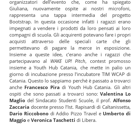
organizzatori dell’evento che, come ha spiegato
Giuliana, nuovamente ospite ai nostri microfoni,
rappresenta una tappa intermedia del progetto
Bootstrap. In questa occasione infatti i ragazzi erano
impegnati a vendere i prodotti da loro pensati ai loro
compagni di scuola. Gli acquirenti potevano fare i propri
acquisti attraverso delle speciali carte che gli
permettevano di pagare la merce in esposizione.
Insieme a queste idee, c’erano anche i ragazzi che
partecipavano al
WAKE UP! Pitch
, contest promosso
insieme a Youth Hub Catania, che mette in palio un
giorno di incubazione presso l’incubatore TIM WCAP di
Catania. Questo lo sappiamo perché è passato a trovarci
anche
Francesco Pira
di Youth Hub Catania. Gli altri
ospiti che sono passati a trovarci sono:
Valentina Lo
Maglio
del Sindacato Studenti Scuole, il prof.
Alfonso
Zaccaria
docente presso l’Ist. Rapisardi di Caltanissetta,
Dario Riccobono
di Addio Pizzo Travel e
Umberto di
Maggio
e
Veronica Taschetti
di Libera.