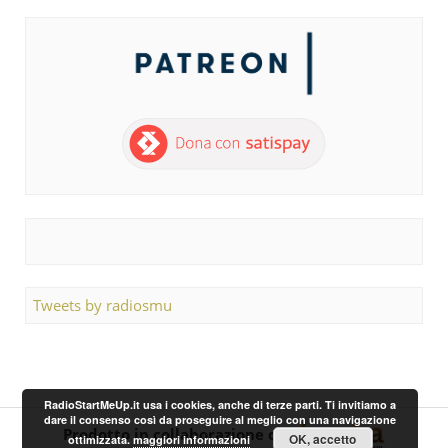
Tweets by radiosmu
RadioStartMeUp.it usa i cookies, anche di terze parti. Ti invitiamo a
dare il consenso così da proseguire al meglio con una navigazione
Prodotto in collaborazione con
OK, accetto
ottimizzata.
maggiori informazioni