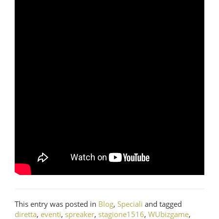
This entry was posted in
Blog
,
Speciali
and tagged
diretta
,
eventi
,
spreaker
,
stagione1516
,
WUbizgame
,