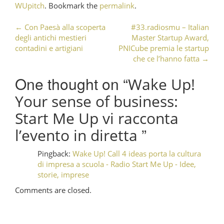
WUpitch
. Bookmark the
permalink
.
←
Con Paesà alla scoperta
#33.radiosmu – Italian
Post navigation
degli antichi mestieri
Master Startup Award,
contadini e artigiani
PNICube premia le startup
che ce l’hanno fatta
→
One thought on “
Wake Up!
Your sense of business:
Start Me Up vi racconta
”
l’evento in diretta
Pingback:
Wake Up! Call 4 ideas porta la cultura
di impresa a scuola - Radio Start Me Up - Idee,
storie, imprese
Comments are closed.