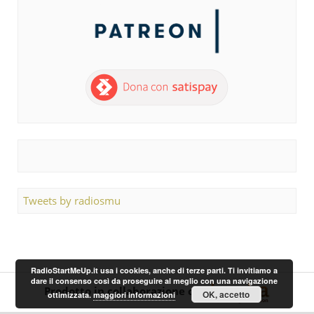
Tweets by radiosmu
RadioStartMeUp.it usa i cookies, anche di terze parti. Ti invitiamo a
dare il consenso così da proseguire al meglio con una navigazione
Prodotto in collaborazione con
OK, accetto
ottimizzata.
maggiori informazioni