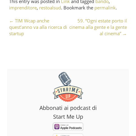
This entry was posted in
Link
and tagged
bando
,
imprenditore
,
restoalsud
. Bookmark the
permalink
.
←
TIM Wcap anche
59. “Ogni estate porto il
Post navigation
quest’anno va alla ricerca di
cinema alla gente e la gente
startup
al cinema”
→
Abbonati ai podcast di
Start Me Up