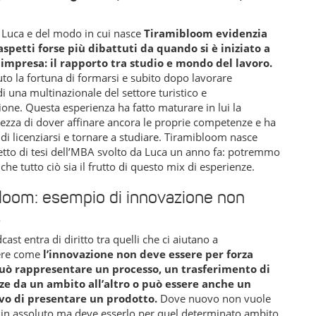
i Luca e del modo in cui nasce
Tiramibloom evidenzia
aspetti forse più dibattuti da quando si è iniziato a
 impresa: il rapporto tra studio e mondo del lavoro.
to la fortuna di formarsi e subito dopo lavorare
 di una multinazionale del settore turistico e
ione. Questa esperienza ha fatto maturare in lui la
ezza di dover affinare ancora le proprie competenze e ha
 di licenziarsi e tornare a studiare. Tiramibloom nasce
tto di tesi dell’MBA svolto da Luca un anno fa: potremmo
che tutto ciò sia il frutto di questo mix di esperienze.
loom: esempio di innovazione non
.
ast entra di diritto tra quelli che ci aiutano a
ere come
l’innovazione non deve essere per forza
può rappresentare un processo, un trasferimento di
e da un ambito all’altro o può essere anche un
o di presentare un prodotto.
Dove nuovo non vuole
 in assoluto ma deve esserlo per quel determinato ambito