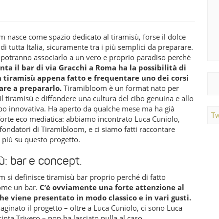
 nasce come spazio dedicato al tiramisù, forse il dolce
 di tutta Italia, sicuramente tra i più semplici da preparare.
i potranno associarlo a un vero e proprio paradiso perché
nta il bar di via Gracchi a Roma ha la possibilità di
 tiramisù appena fatto e frequentare uno dei corsi
are a prepararlo.
Tiramibloom è un format nato per
il tiramisù e diffondere una cultura del cibo genuina e allo
po innovativa. Ha aperto da qualche mese ma ha già
Tw
forte eco mediatica: abbiamo incontrato Luca Cuniolo,
fondatori di Tiramibloom, e ci siamo fatti raccontare
 più su questo progetto.
ù: bar e concept.
 si definisce tiramisù bar proprio perché di fatto
ome un bar.
C’è ovviamente una forte attenzione al
he viene presentato in modo classico e in vari gusti.
ginato il progetto – oltre a Luca Cuniolo, ci sono Luca
cinta Trivero – non ha lasciato nulla al caso.