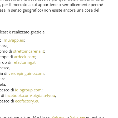
, per il mercato a cui appartiene o semplicemente perché
tesa in senso geografico) non esiste ancora una cosa del
ast è realizzato grazie a:
 di
muvapp.eu
;
ara;
como di
strettoincarena.it
;
eppe di
ardeek.com
;
ardo di
refacturing.it
;
cesco;
ia di
verdepinguino.com
;
la;
ela;
cesco di
idibgroup.com
;
 di
facebook.com/bigdata4you
;
cesco di
ecofactory.eu
.
a donazione a Start Me Up su
Patreon
o
Satispay
ed entra a