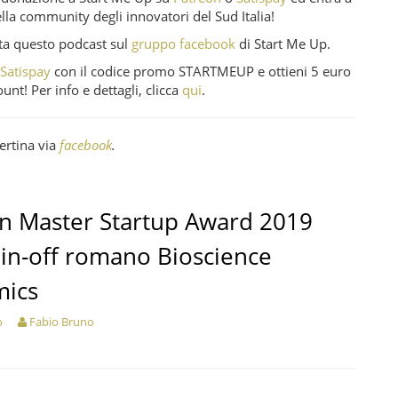
ella community degli innovatori del Sud Italia!
a questo podcast sul
gruppo facebook
di Start Me Up.
a
Satispay
con il codice promo STARTMEUP e ottieni 5 euro
unt! Per info e dettagli, clicca
qui
.
ertina via
facebook
.
ian Master Startup Award 2019
pin-off romano Bioscience
ics
o
Fabio Bruno