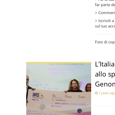
far parte d
> Comment
> Iscriviti 
sul tuo acco
Foto di cop
L’Ital
allo s
Genom
7 years ag