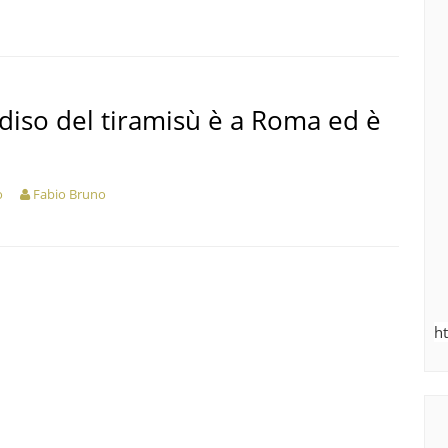
adiso del tiramisù è a Roma ed è
o
Fabio Bruno
h