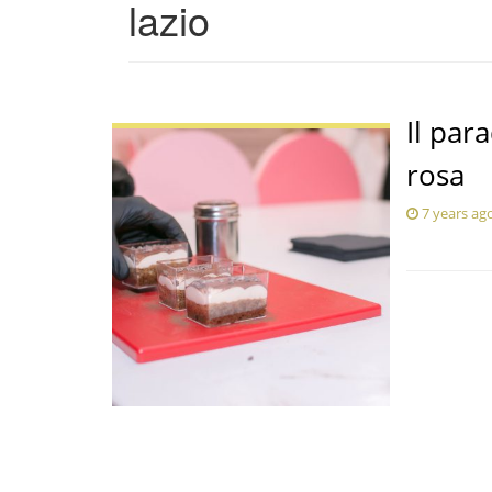
lazio
Il par
rosa
7 years ag