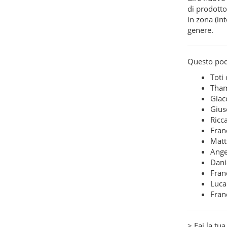
di prodotto
in zona (in
genere.
Questo podc
Toti
Tham
Gia
Gius
Ricc
Fran
Matt
Ange
Dani
Fran
Luca
Fran
> Fai la tu