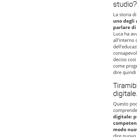
studio?
La storia d
uno degli 
parlare di
Luca ha avu
all’interno
dell’educaz
consapevol
deciso così
come proge
dire quindi 
Tiramib
digitale
Questo podc
comprend
digitale: 
competenz
modo nuov
dire nuovo