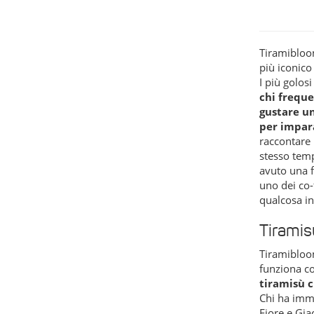
Tiramibloom
più iconico
I più golos
chi freque
gustare un
per impar
raccontare 
stesso tem
avuto una 
uno dei co-
qualcosa in
Tiramis
Tiramibloom
funziona c
tiramisù c
Chi ha imma
Fiore e Gia