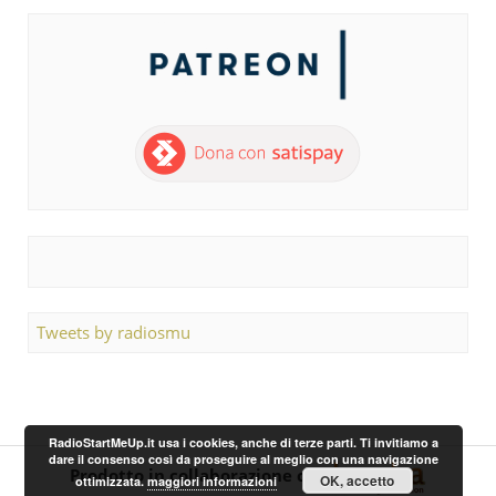
Tweets by radiosmu
RadioStartMeUp.it usa i cookies, anche di terze parti. Ti invitiamo a
dare il consenso così da proseguire al meglio con una navigazione
Prodotto in collaborazione con
OK, accetto
ottimizzata.
maggiori informazioni