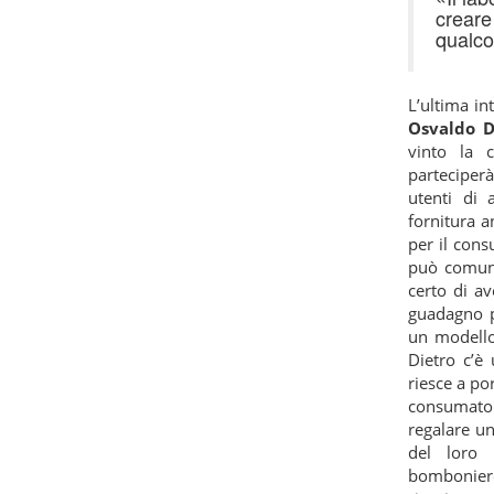
creare
qualco
L’ultima in
Osvaldo D
vinto la 
parteciper
utenti di 
fornitura a
per il con
può comunq
certo di av
guadagno p
un modello
Dietro c’è
riesce a po
consumator
regalare un
del loro 
bombonier