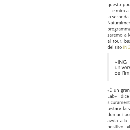
questo pod
– e mira a 
la seconda e
Naturalmen
programma 
saremo a M
al tour, ba
del sito
ING
«ING 
unive
dell’im
«È un gran
Lab» dice
sicurament
testare la 
domani pot
avvia alla
positivo. «