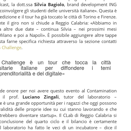
cast, la dott.ssa
Silvia Bagiolo
, brand development ING
coinvolgere gli studenti delle università italiane». Questa è
dizione e il tour ha già toccato le città di Torino e Firenze.
te il giro non si chiude a Reggio Calabria: «Abbiamo in
altre due date – continua Silvia – nei prossimi mesi
ilano e poi a Napoli». È possibile aggiungere altre tappe
sta farne specifica richiesta attraverso la sezione contatti
 Challenge
.
Challenge è un tour che tocca la città
rsitarie italiane per diffondere i temi
prenditorialità e del digitale»
de onore per noi avere questo evento al Contamination
 il prof.
Luciano Zingali
, tutor del laboratorio –
e è una grande opportunità per i ragazzi che oggi possono
validità delle proprie idee su cui stanno lavorando e che
rebbero diventare startup». Il CLab di Reggio Calabria si
 conclusione del quarto ciclo e il bilancio è certamente
Il laboratorio ha fatto le veci di un incubatore – dice il