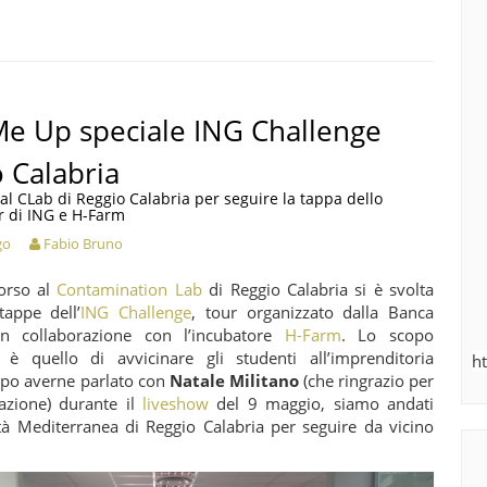
Me Up speciale ING Challenge
 Calabria
 al CLab di Reggio Calabria per seguire la tappa dello
r di ING e H-Farm
go
Fabio Bruno
orso al
Contamination Lab
di Reggio Calabria si è svolta
tappe dell’
ING Challenge
, tour organizzato dalla Banca
in collaborazione con l’incubatore
H-Farm
. Lo scopo
o è quello di avvicinare gli studenti all’imprenditoria
h
Dopo averne parlato con
Natale Militano
(che ringrazio per
razione) durante il
liveshow
del 9 maggio, siamo andati
ità Mediterranea di Reggio Calabria per seguire da vicino