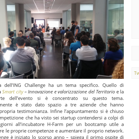
Tw
a dell’ING Challenge ha un tema specifico. Quello di
a
Smart city
– Innovazione e valorizzazione del Territorio
e la
te dell’evento si è concentrato su questo tema.
amente è stato dato spazio a tre aziende che hanno
 propria testimonianza. Infine l’appuntamento si è chiuso
petizione che ha visto sei startup contendersi a colpi di
giorni all’incubatore H-Farm per un bootcamp utile a
re le proprie competenze e aumentare il proprio network.
nge è iniziato lo scorso anno – spiega il primo ospite di