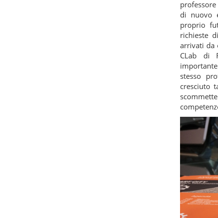
professore 
di nuovo e
proprio fu
richieste 
arrivati da
CLab di R
importante 
stesso pro
cresciuto 
scommetter
competenz