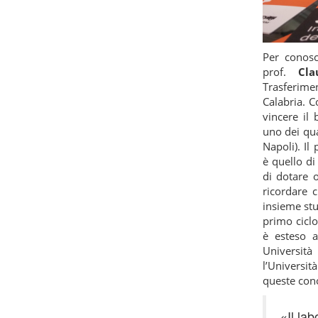
Per conosc
prof.
Cl
Trasferime
Calabria. C
vincere il
uno dei qua
Napoli). Il
è quello di
di dotare o
ricordare 
insieme stu
primo ciclo
è esteso a
Università
l’Università
queste cono
«Il lab