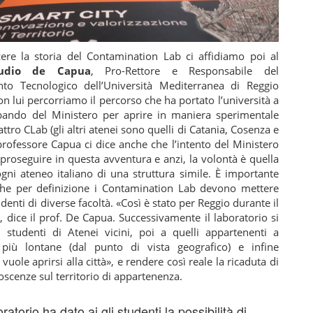
ere la storia del Contamination Lab ci affidiamo poi al
audio de Capua
, Pro-Rettore e Responsabile del
nto Tecnologico dell’Università Mediterranea di Reggio
on lui percorriamo il percorso che ha portato l’università a
 bando del Ministero per aprire in maniera sperimentale
ttro CLab (gli altri atenei sono quelli di Catania, Cosenza e
 professore Capua ci dice anche che l’intento del Ministero
 proseguire in questa avventura e anzi, la volontà è quella
gni ateneo italiano di una struttura simile. È importante
che per definizione i Contamination Lab devono mettere
denti di diverse facoltà. «Così è stato per Reggio durante il
, dice il prof. De Capua. Successivamente il laboratorio si
 studenti di Atenei vicini, poi a quelli appartenenti a
 più lontane (dal punto di vista geografico) e infine
 vuole aprirsi alla città», e rendere così reale la ricaduta di
scenze sul territorio di appartenenza.
oratorio ha dato ai gli studenti la possibilità di