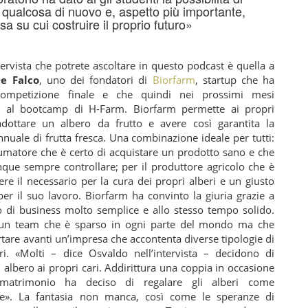
 qualcosa di nuovo e, aspetto più importante,
sa su cui costruire il proprio futuro»
tervista che potrete ascoltare in questo podcast è quella a
e Falco
, uno dei fondatori di
Biorfarm
, startup che ha
competizione finale e che quindi nei prossimi mesi
à al bootcamp di H-Farm. Biorfarm permette ai propri
adottare un albero da frutto e avere così garantita la
nnuale di frutta fresca. Una combinazione ideale per tutti:
sumatore che è certo di acquistare un prodotto sano e che
ue sempre controllare; per il produttore agricolo che è
ere il necessario per la cura dei propri alberi e un giusto
er il suo lavoro. Biorfarm ha convinto la giuria grazie a
 di business molto semplice e allo stesso tempo solido.
 un team che è sparso in ogni parte del mondo ma che
rtare avanti un’impresa che accontenta diverse tipologie di
i. «Molti – dice Osvaldo nell’intervista – decidono di
 albero ai propri cari. Addirittura una coppia in occasione
matrimonio ha deciso di regalare gli alberi come
e». La fantasia non manca, così come le speranze di