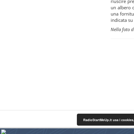
riuscire pr
un albero da
una fornitu
indicata s
Nella foto 
RadioStartMeUp.it usa i cookies,