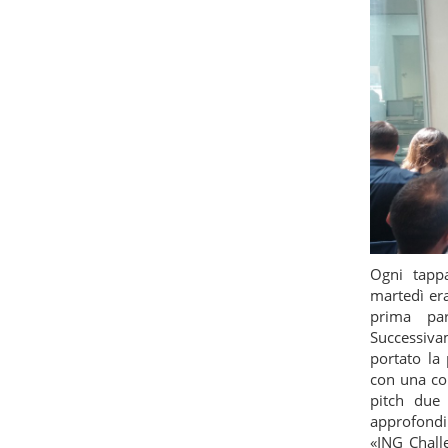
Ogni tapp
martedì er
prima par
Successiv
portato la
con una com
pitch due 
approfondi
«ING Challe