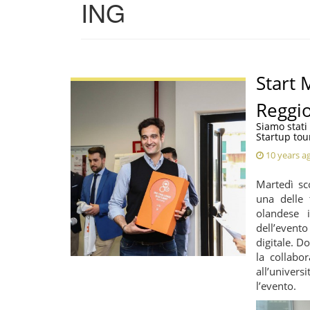
ING
Start 
Reggio
Siamo stati
Startup tou
10 years a
Martedì sc
una delle 
olandese 
dell’event
digitale. 
la collabo
all’univers
l’evento.