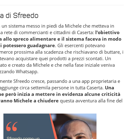
ia di Sfreedo
a un sistema messo in piedi da Michele che metteva in
a rete di commercianti e cittadini di Caserta:
l’obiettivo
ta allo spreco alimentare e il sistema faceva in modo
ci potessero guadagnare
. Gli esercenti potevano
merce prossima alla scadenza che rischiavano di buttare, i
otevano acquistare quei prodotti a prezzi scontati. Un
ato e creato da MIchele e che nella fase iniziale veniva
lizzando Whatsapp.
mente Sfreedo cresce, passando a una app proprietaria e
 raggiunge circa settemila persone in tutta Caserta.
Una
he però inizia a mettere in evidenza alcune criticità
ranno Michele a chiudere
questa avventura alla fine del