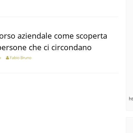
corso aziendale come scoperta
persone che ci circondano
o
Fabio Bruno
h