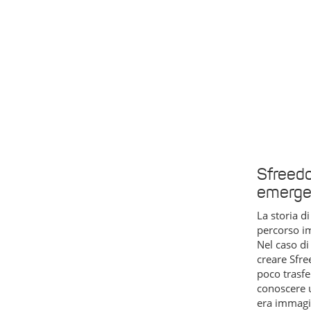
Sfreedo
emerger
La storia di
percorso im
Nel caso di
creare Sfre
poco trasfe
conoscere u
era immagi