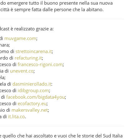
endo emergere tutto il buono presente nella sua nuova
a città è sempre fatta dalle persone che la abitano.
ast è realizzato grazie a:
 di
muvgame.com
;
ara;
como di
strettoincarena.it
;
ardo di
refacturing.it
;
cesco di
francesco-rigoni.com
;
ia di
unevent.co
;
la;
ela di
dasminierollado.it
:
cesco di
idibgroup.com
;
 di
facebook.com/bigdata4you
;
cesco di
ecofactory.eu
;
sio di
makersvalley.net
;
a di
it.lita.co
.
e quello che hai ascoltato e vuoi che le storie del Sud Italia