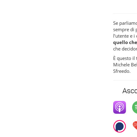
Se parliam
sempre di 
l’utente e i
quello che
che decidon
È questo il
Michele Be
Sfreedo.
Asco