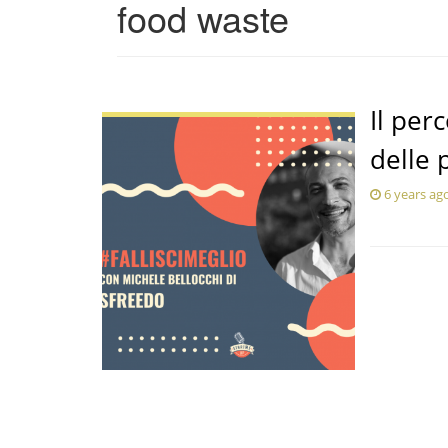
food waste
Il per
delle 
6 years ag