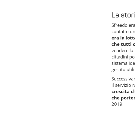
La stor
Sfreedo er
contatto un
era la lot
che tutti 
vendere la 
cittadini p
sistema ide
gestito uti
Successiva
il servizio
crescita c
che porte
2019.