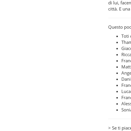
di lui, fac
città. E un
Questo podc
Toti
Tham
Gia
Ricc
Fran
Matt
Ange
Dani
Fran
Luca
Fran
Ales
Soni
> Se ti piac