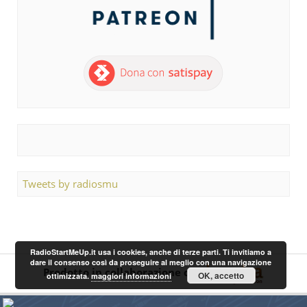
Tweets by radiosmu
RadioStartMeUp.it usa i cookies, anche di terze parti. Ti invitiamo a
dare il consenso così da proseguire al meglio con una navigazione
Prodotto in collaborazione con
OK, accetto
ottimizzata.
maggiori informazioni