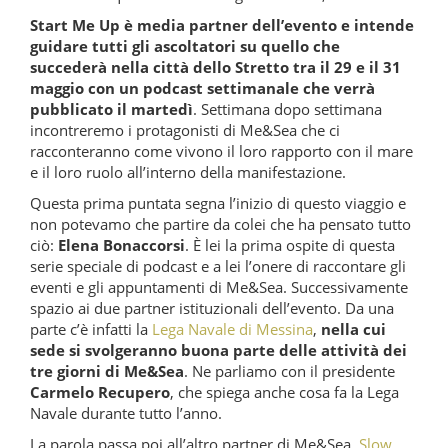
Start Me Up è media partner dell’evento e intende
guidare tutti gli ascoltatori su quello che
succederà nella città dello Stretto tra il 29 e il 31
maggio con un podcast settimanale che verrà
pubblicato il martedì
. Settimana dopo settimana
incontreremo i protagonisti di Me&Sea che ci
racconteranno come vivono il loro rapporto con il mare
e il loro ruolo all’interno della manifestazione.
Questa prima puntata segna l’inizio di questo viaggio e
non potevamo che partire da colei che ha pensato tutto
ciò:
Elena Bonaccorsi
. È lei la prima ospite di questa
serie speciale di podcast e a lei l’onere di raccontare gli
eventi e gli appuntamenti di Me&Sea. Successivamente
spazio ai due partner istituzionali dell’evento. Da una
parte c’è infatti la
Lega Navale di Messina
,
nella cui
sede si svolgeranno buona parte delle attività dei
tre giorni di Me&Sea
. Ne parliamo con il presidente
Carmelo Recupero
, che spiega anche cosa fa la Lega
Navale durante tutto l’anno.
La parola passa poi all’altro partner di Me&Sea,
Slow