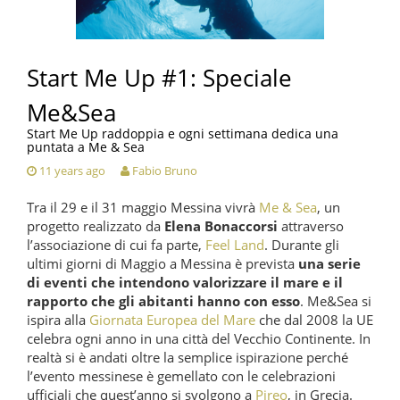
Start Me Up #1: Speciale
Me&Sea
Start Me Up raddoppia e ogni settimana dedica una
puntata a Me & Sea
11 years ago
Fabio Bruno
Tra il 29 e il 31 maggio Messina vivrà
Me & Sea
, un
progetto realizzato da
Elena Bonaccorsi
attraverso
l’associazione di cui fa parte,
Feel Land
. Durante gli
ultimi giorni di Maggio a Messina è prevista
una serie
di eventi che intendono valorizzare il mare e il
rapporto che gli abitanti hanno con esso
. Me&Sea si
ispira alla
Giornata Europea del Mare
che dal 2008 la UE
celebra ogni anno in una città del Vecchio Continente. In
realtà si è andati oltre la semplice ispirazione perché
l’evento messinese è gemellato con le celebrazioni
ufficiali che quest’anno si svolgono a
Pireo
, in Grecia.