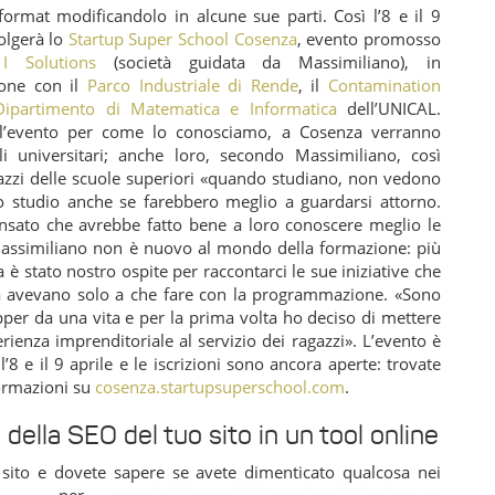
format modificandolo in alcune sue parti. Così l’8 e il 9
volgerà lo
Startup Super School Cosenza
, evento promosso
I Solutions
(società guidata da Massimiliano), in
ione con il
Parco Industriale di Rende
, il
Contamination
Dipartimento di Matematica e Informatica
dell’UNICAL.
ll’evento per come lo conosciamo, a Cosenza verranno
gli universitari; anche loro, secondo Massimiliano, così
azzi delle scuole superiori «quando studiano, non vedono
lo studio anche se farebbero meglio a guardarsi attorno.
nsato che avrebbe fatto bene a loro conoscere meglio le
Massimiliano non è nuovo al mondo della formazione: più
a è stato nostro ospite per raccontarci le sue iniziative che
a avevano solo a che fare con la programmazione. «Sono
per da una vita e per la prima volta ho deciso di mettere
rienza imprenditoriale al servizio dei ragazzi». L’evento è
 l’8 e il 9 aprile e le iscrizioni sono ancora aperte: trovate
formazioni su
cosenza.startupsuperschool.com
.
i della SEO del tuo sito in un tool online
 sito e dovete sapere se
avete dimenticato qualcosa nei
gi per