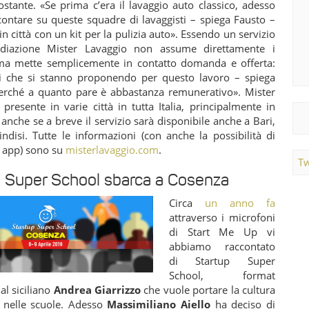
ostante. «Se prima c’era il lavaggio auto classico, adesso
ontare su queste squadre di lavaggisti – spiega Fausto –
in città con un kit per la pulizia auto». Essendo un servizio
ediazione Mister Lavaggio non assume direttamente i
 ma mette semplicemente in contatto domanda e offerta:
i che si stanno proponendo per questo lavoro – spiega
erché a quanto pare è abbastanza remunerativo». Mister
presente in varie città in tutta Italia, principalmente in
nche se a breve il servizio sarà disponibile anche a Bari,
ndisi. Tutte le informazioni (con anche la possibilità di
a app) sono su
misterlavaggio.com
.
Tw
 Super School sbarca a Cosenza
Circa
un anno fa
attraverso i microfoni
di Start Me Up vi
abbiamo raccontato
di Startup Super
School, format
al siciliano
Andrea Giarrizzo
che vuole portare la cultura
 nelle scuole. Adesso
Massimiliano Aiello
ha deciso di