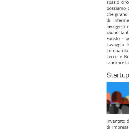
spazio circ
possiamo c
che girano 
di interm
lavaggisti
«Sono tant
Fausto – p
Lavaggio è 
Lombardia a
Lecce e Bri
scaricare l
Startup
inventato d
di impresa