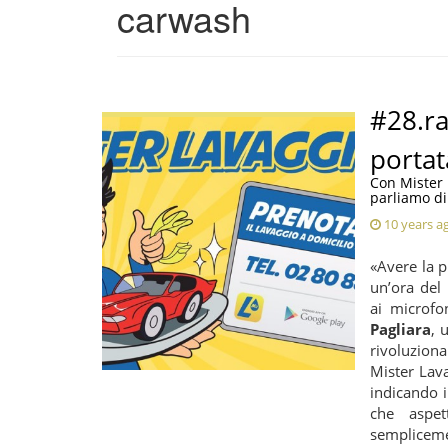
carwash
#28.ra
portat
Con Mister 
parliamo d
10 years a
«Avere la 
un’ora del 
ai microfo
Pagliara
, 
rivoluzion
Mister Lav
indicando i
che aspet
sempliceme