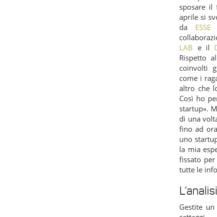
sposare il 
aprile si s
da
ESSE 
collaboraz
LAB
e il
Rispetto a
coinvolti 
come i rag
altro che 
Così ho pe
startup». 
di una volt
fino ad or
uno startup
la mia espe
fissato per
tutte le in
L’analis
Gestite un
settag