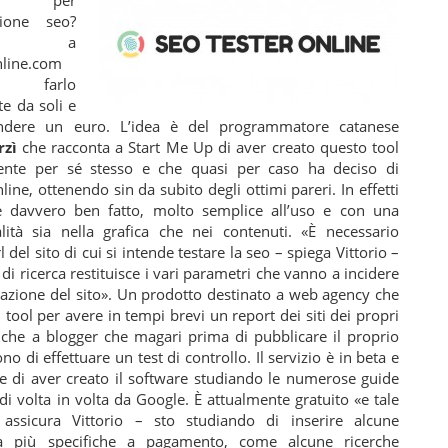
azione seo?
ie a
nline.com
e farlo
e da soli e
ndere un euro. L’idea è del programmatore catanese
rzì
che racconta a Start Me Up di aver creato questo tool
ente per sé stesso e che quasi per caso ha deciso di
line, ottenendo sin da subito degli ottimi pareri. In effetti
è davvero ben fatto, molto semplice all’uso e con una
ità sia nella grafica che nei contenuti. «È necessario
rl del sito di cui si intende testare la seo – spiega Vittorio –
 di ricerca restituisce i vari parametri che vanno a incidere
zzazione del sito». Un prodotto destinato a web agency che
il tool per avere in tempi brevi un report dei siti dei propri
anche a blogger che magari prima di pubblicare il proprio
no di effettuare un test di controllo. Il servizio è in beta e
ce di aver creato il software studiando le numerose guide
di volta in volta da Google. È attualmente gratuito «e tale
assicura Vittorio – sto studiando di inserire alcune
ità più specifiche a pagamento, come alcune ricerche