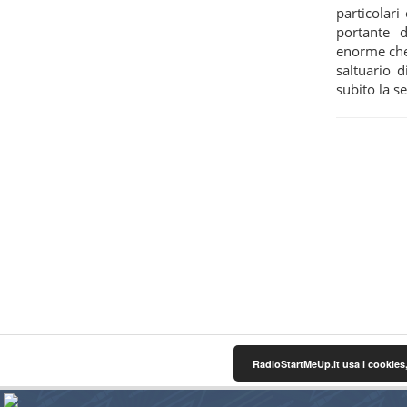
particolari
portante d
enorme che 
saltuario 
subito la s
RadioStartMeUp.it usa i cookies,