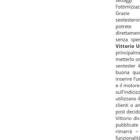
l’ottimizz
Graz
seotestero
potret
direttament
senza spe
Vittorio U
principalm
metterlo on
seotester 
buona qual
inserire l’u
e il motore
sull’indici
utilizzano 
clienti o 
post decido
Vittorio di
pubblicate 
rimarrà – 
funzional