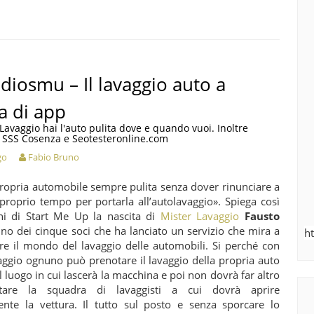
diosmu – Il lavaggio auto a
a di app
Lavaggio hai l'auto pulita dove e quando vuoi. Inoltre
i SSS Cosenza e Seotesteronline.com
go
Fabio Bruno
propria automobile sempre pulita senza dover rinunciare a
proprio tempo per portarla all’autolavaggio». Spiega così
ni di Start Me Up la nascita di
Mister Lavaggio
Fausto
uno dei cinque soci che ha lanciato un servizio che mira a
h
are il mondo del lavaggio delle automobili. Si perché con
aggio ognuno può prenotare il lavaggio della propria auto
l luogo in cui lascerà la macchina e poi non dovrà far altro
tare la squadra di lavaggisti a cui dovrà aprire
nte la vettura. Il tutto sul posto e senza sporcare lo