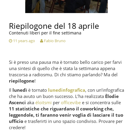
Riepilogone del 18 aprile
Contenuti liberi per il fine settimana
11 years ago
Fabio Bruno
Si è preso una pausa ma è tornato bello carico per farvi
una sintesi di quello che è stata la settimana appena
trascorsa a radiosmu. Di chi stiamo parlando? Ma del
riepilogone
!
Il
lunedì
è tornato
lunedinfografica
, con un’infografica
che ha avuto un buon successo. L’ha realizzata
Èlodie
Ascenci
aka
éloitsmi
per
officevibe
e si concentra sulle
11 statistiche che riguardano il coworking che,
leggendole, ti faranno venir voglia di lasciare il tuo
ufficio
e trasferirti in uno spazio condiviso. Provare per
credere!