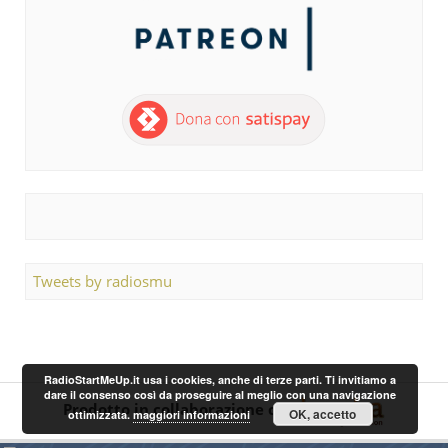
Tweets by radiosmu
RadioStartMeUp.it usa i cookies, anche di terze parti. Ti invitiamo a
dare il consenso così da proseguire al meglio con una navigazione
Prodotto in collaborazione con
OK, accetto
ottimizzata.
maggiori informazioni