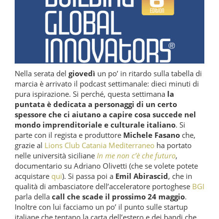
Nella serata del
giovedì
un po’ in ritardo sulla tabella di
marcia è arrivato il podcast settimanale: dieci minuti di
pura ispirazione. Si perché, questa settimana
la
puntata è dedicata a personaggi di un certo
spessore che ci aiutano a capire cosa succede nel
mondo imprenditoriale e culturale italiano
. Si
parte con il regista e produttore
Michele Fasano
che,
grazie al
Lions Club Catania Mediterraneo
ha portato
nelle università siciliane
In me non c’è che futuro
,
documentario su Adriano Olivetti (che se volete potete
acquistare
qui
). Si passa poi a
Emil Abirascid
, che in
qualità di ambasciatore dell’acceleratore portoghese
BGI
parla della
call che scade il prossimo 24 maggio
.
Inoltre con lui facciamo un po’ il punto sulle startup
italiane che tentano la carta dell’estero e dei bandi che