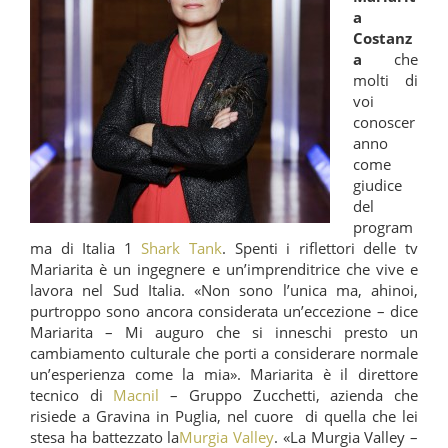
a
Costanz
a
che
molti di
voi
conoscer
anno
come
giudice
del
program
ma di Italia 1
Shark Tank
. Spenti i riflettori delle tv
Mariarita è un ingegnere e un’imprenditrice che vive e
lavora nel Sud Italia. «Non sono l’unica ma, ahinoi,
purtroppo sono ancora considerata un’eccezione – dice
Mariarita – Mi auguro che si inneschi presto un
cambiamento culturale che porti a considerare normale
un’esperienza come la mia». Mariarita è il direttore
tecnico di
Macnil
– Gruppo Zucchetti, azienda che
risiede a Gravina in Puglia, nel cuore di quella che lei
stesa ha battezzato la
Murgia Valley
. «La Murgia Valley –