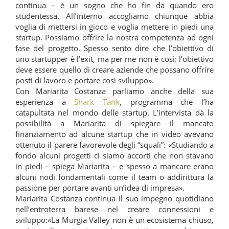
continua – è un sogno che ho fin da quando ero
studentessa. All’interno accogliamo chiunque abbia
voglia di mettersi in gioco e voglia mettere in piedi una
startup. Possiamo offrire la nostra competenza ad ogni
fase del progetto. Spesso sento dire che l’obiettivo di
uno startupper è l’exit, ma per me non è così: l’obiettivo
deve essere quello di creare aziende che possano offrire
posti di lavoro e portare così sviluppo».
Con Mariarita Costanza parliamo anche della sua
esperienza a
Shark Tank
, programma che l’ha
catapultata nel mondo delle startup. L’intervista dà la
possibilità a Mariarita di spiegare il mancato
finanziamento ad alcune startup che in video avevano
ottenuto il parere favorevole degli “squali”: «Studiando a
fondo alcuni progetti ci siamo accorti che non stavano
in piedi – spiega Mariarita – e spesso a mancare erano
alcuni nodi fondamentali come il team o addirittura la
passione per portare avanti un’idea di impresa».
Mariarita Costanza continua il suo impegno quotidiano
nell’entroterra barese nel creare connessioni e
sviluppo:«La Murgia Valley non è un ecosistema chiuso,