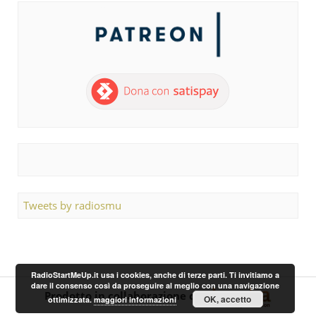
Tweets by radiosmu
RadioStartMeUp.it usa i cookies, anche di terze parti. Ti invitiamo a
dare il consenso così da proseguire al meglio con una navigazione
Prodotto in collaborazione con
OK, accetto
ottimizzata.
maggiori informazioni