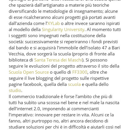
che spazierà dall’artigianato a materie più teoriche
diversificando le metodologie di insegnamento; alcune
di esse ricalcheranno alcuni progetti già portati avanti
dall’azienda come l’
XYLab
o altre invece saranno ispirati
al modello della
Singularity University
. Al momento tutti
i soggetti sono impegnati nella costituzione della
società: successivamente si reperiranno i fondi previsti
dal bando e si acquisirà l’immobile dell’isolato 47 a Bari
Vecchia, dove sorgerà la scuola (proprio di fronte alla
biblioteca di
Santa Teresa dei Maschi
). Si possono
seguire le evoluzioni del progetto attraverso il sito della
Scuola Open Source
o quello di
FF3300
, oltre che
seguire il live blogging del progetto sulle rispettive
pagine facebook, quella della
scuola
e quella dello
studio
.
Il commercio tradizionale è forse l’ambito che più di
tutti ha subìto una scossa nel bene e nel male la nascita
dell’internet 2.0, imponendo ai commercianti
l’imperativo: innovare per restare in vita. Alcuni ce la
fanno, altri purtroppo no, altri ancora decidono di
studiare soluzioni per chi è in difficoltà e aiutarli così nel