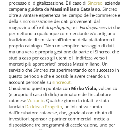
processo di digitalizzazione. È il caso di
Sincreo
, azienda
campana guidata da
Massimiliano Catalano
. Sincreo
oltre a vantare esperienza nel campo dell’e-commerce e
della sincronizzazione dei dati provenienti dal
magazzino offre il
dropshipping
e il
Fordrops,
servizi che
permettono a qualunque commerciante e/o artigiano
tradizionale di smistare all’interno della piattaforma il
proprio catalogo. “Non un semplice passaggio di dati,
ma una vera e propria gestione da parte di Sincreo, che
studia caso per caso gli utenti e li indirizza verso i
mercati più appropriati” precisa Massimiliano. Un
servizio che Sincreo sta sperimentando con successo in
questo periodo e che è possibile avere creando un
account personale su
sincreo.it
.
Chiudiamo questa puntata con
Mirko Viola
, vulcanico
(è proprio il caso di dirlo) animatore dell’incubatore
catanese
Vulcanìc
. Qualche giorno fa infatti è stata
lanciata
Da Idea a Progetto
, un’iniziativa curata
dall’incubatore catanese, che, grazie al contributo di
investitori, sponsor e partner commerciali mette a
disposizione tre programmi di accelerazione, uno per