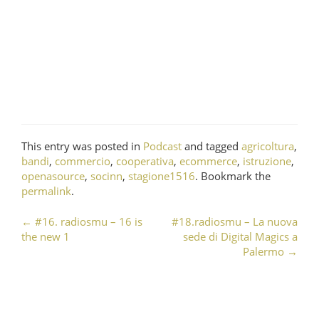
This entry was posted in
Podcast
and tagged
agricoltura
,
bandi
,
commercio
,
cooperativa
,
ecommerce
,
istruzione
,
openasource
,
socinn
,
stagione1516
. Bookmark the
permalink
.
←
#16. radiosmu – 16 is
#18.radiosmu – La nuova
Post navigation
the new 1
sede di Digital Magics a
Palermo
→