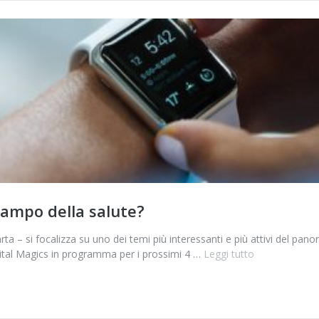
campo della salute?
ta – si focalizza su uno dei temi più interessanti e più attivi del pan
ital Magics in programma per i prossimi 4 …
Leggi tutto
Healthcare:
Come
evolve
e
si